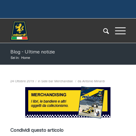
Blog - Ultime notizie
Sei in:
Home
/
/
24 Ottobre 2019
in
Side bar Merchandise
da
Antonio Minardi
Condividi questo articolo