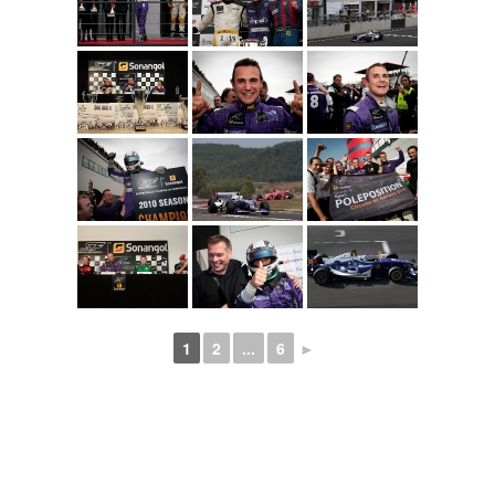
1
2
...
6
►