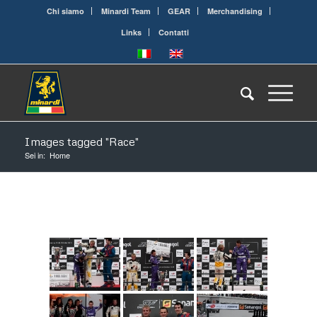
Chi siamo
Minardi Team
GEAR
Merchandising
Links
Contatti
Images tagged "Race"
Sei in:
Home