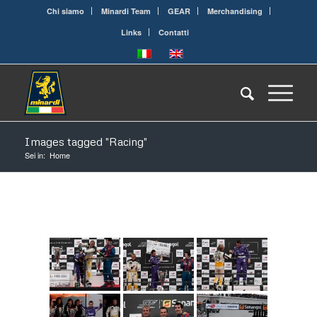
Chi siamo
Minardi Team
GEAR
Merchandising
Links
Contatti
Images tagged "Racing"
Sei in:
Home