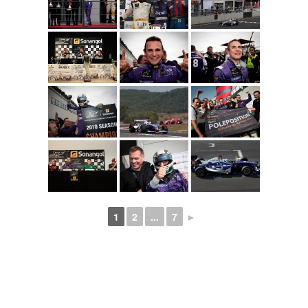
1
2
...
7
►