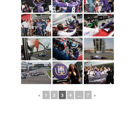
◄
1
2
3
4
...
7
►