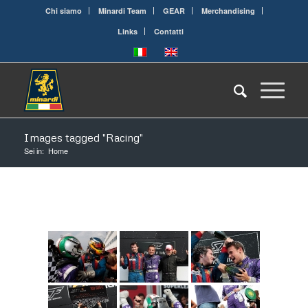
Chi siamo
Minardi Team
GEAR
Merchandising
Links
Contatti
Images tagged "Racing"
Sei in:
Home