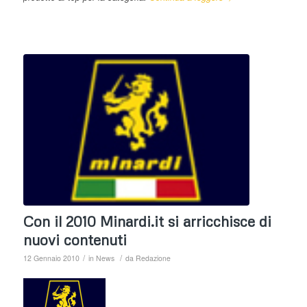
Con il 2010 Minardi.it si arricchisce di
nuovi contenuti
/
/
12 Gennaio 2010
in
News
da
Redazione