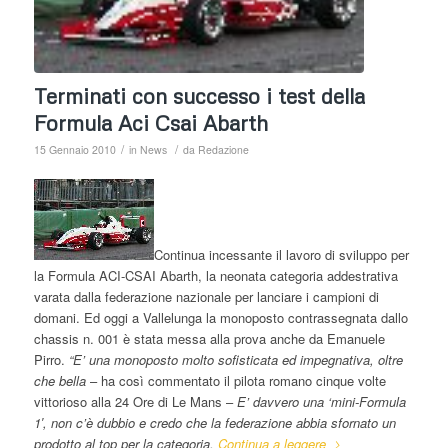
Terminati con successo i test della
Formula Aci Csai Abarth
/
/
15 Gennaio 2010
in
News
da
Redazione
Continua incessante il lavoro di sviluppo per
la Formula ACI-CSAI Abarth, la neonata categoria addestrativa
varata dalla federazione nazionale per lanciare i campioni di
domani. Ed oggi a Vallelunga la monoposto contrassegnata dallo
chassis n. 001 è stata messa alla prova anche da Emanuele
Pirro.
“E’ una monoposto molto sofisticata ed impegnativa, oltre
che bella
– ha così commentato il pilota romano cinque volte
vittorioso alla 24 Ore di Le Mans –
E’ davvero una ‘mini-Formula
1′, non c’è dubbio e credo che la federazione abbia sfornato un
prodotto al top per la categoria.
Continua a leggere