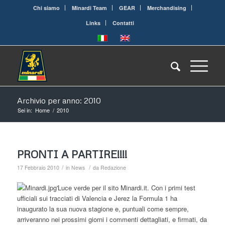
Chi siamo
Minardi Team
GEAR
Merchandising
Links
Contatti
Archivio per anno: 2010
Sei in:
Home
/
2010
PRONTI A PARTIRE!!!!
/
/
17 Febbraio 2010
in
News
da
Redazione
Luce verde per il sito Minardi.it. Con i primi test
ufficiali sui tracciati di Valencia e Jerez la Formula 1 ha
inaugurato la sua nuova stagione e, puntuali come sempre,
arriveranno nei prossimi giorni i commenti dettagliati, e firmati, da