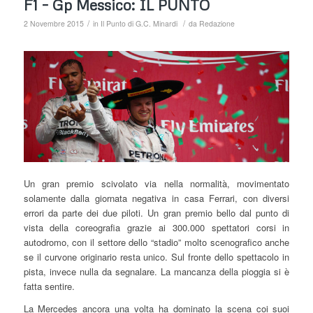
F1 – Gp Messico: IL PUNTO
/
/
2 Novembre 2015
in
Il Punto di G.C. Minardi
da
Redazione
Un gran premio scivolato via nella normalità, movimentato
solamente dalla giornata negativa in casa Ferrari, con diversi
errori da parte dei due piloti. Un gran premio bello dal punto di
vista della coreografia grazie ai 300.000 spettatori corsi in
autodromo, con il settore dello “stadio” molto scenografico anche
se il curvone originario resta unico. Sul fronte dello spettacolo in
pista, invece nulla da segnalare. La mancanza della pioggia si è
fatta sentire.
La Mercedes ancora una volta ha dominato la scena coi suoi