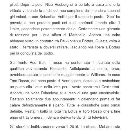
piloti. Dopo la pole, Nico Rosberg si è portato a casa anche la
vittoria vincendo la sfida col neo-campione del mondo a suon di
giri veloci, e con Sebastian Vettel per il secondo posto. “Seb” ha
provato a non perdere punti nei suoi confronti tirando oltre il
limite, pagandone pesantemente dazio. Certamente una giornata
di tensione per i due alfieri di Maranello. Ancora una volta
abbiamo visto un contatto tra Raikkonen e Bottas. Questa volta è
stato il ferrarista a doversi ritirare, lasciando via libera a Bottas
per la conquista del podio.
Sul fronte Red Bull, il russo ha confermato il risultato della
qualifica sovrastando Ricciardo. Anticipando la sosta, forse,
avrebbero potuto impensierire maggiormente la Williams. In casa
Toro Rosso, col nono posto di Verstappen, riescono a rosicchiare
un punto alla Lotus nella lotta per il sesto posto tra i Costruttori.
Ancora una volta l’olandese si è reso di una gara encomiabile.
Restano solamente due appuntamenti in calendario prima di far
calare definitivamente il sipario. Tutte le classifiche sono ormai
definite. Resta in ballo la lotta tra Lotus e Toro Rosso che a fine
anno si trasformerà in denaro derivante dai diritti televisivi.
Gli sforzi si indirizzeranno verso il 2016. La stessa McLaren sta