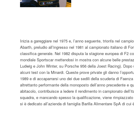
Inizia a gareggiare nel 1975 e, l’anno seguente, trionfa nel campi
Abarth, preludio all’ingresso nel 1981 al campionato italiano di Fo
classifica generale. Nel 1982 disputa la stagione europea di F2 
mondiale Sportscar mettendosi in mostra con alcune belle prestazi
Ludwig e John Winter, su Porsche 956 della Joest Racing). Dopo 
alcuni test con la Minardi. Queste prove private gli danno l’opport
1989 e di accaparrarsi uno dei due sedili della scuderia di Faenz
altrettanto performante della monoposto dell’anno precedente e quest
abitacolo, contribuisce a ledere il rendimento in campionato dell
squadra, e mancando spesso la qualificazione, viene rimpiazzato p
si è dedicato all’azienda di famiglia Barilla Alimentare SpA di cui 