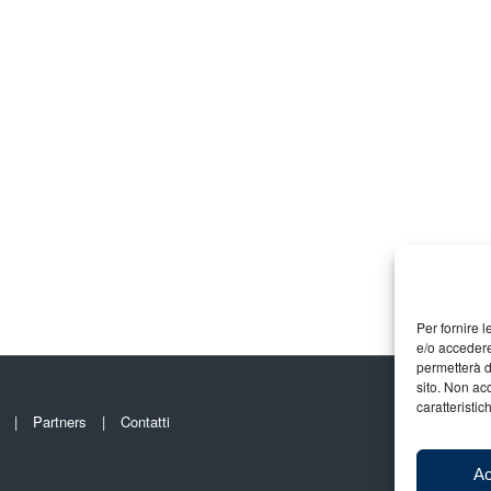
Per fornire 
e/o accedere
permetterà d
sito. Non ac
caratteristic
Partners
Contatti
Ac