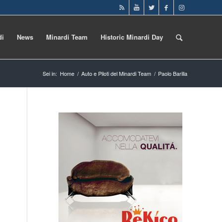
di
News
Minardi Team
Historic Minardi Day
Sei in:
Home
/
Auto e Piloti del Minardi Team
/
Paolo Barilla