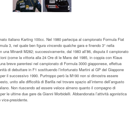
onato italiano Karting 100cc. Nel 1980 partecipa al campionato Formula Fiat
rmula 3, nel quale ben figura vincendo qualche gara e finendo 3° nella
con una Minardi M282; successivamente, dal 1983 all’86, disputa il campionato
oni (come la vittoria alla 24 Ore di le Mans del 1985, in coppia con Klaus
una breve parentesi nel campionato di Formula 3000 giapponese, effettua
unità di debuttare in F1 sostituendo l’infortunato Martini al GP del Giappone
a per il successivo 1990. Purtroppo però la M190 non si dimostra essere
o, unito alle difficoltà di Barilla nel trovare spazio all’interno dell’angusto
’italiano. Non riuscendo ad essere veloce almeno quanto il compagno di
er le ultime due gare da Gianni Morbidelli. Abbandonata l’attività agonistica
è vice-presidente.