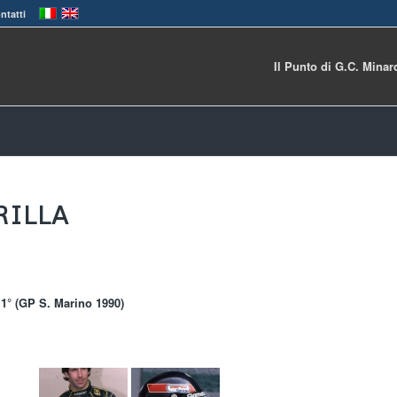
ntatti
Il Punto di G.C. Minar
RILLA
 11° (GP S. Marino 1990)