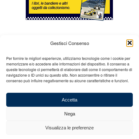
Gestisci Consenso
Per fornire le migliori esperienze, utilizziamo tecnologie come i cookie per
memorizzare e/o accedere alle informazioni del dispositivo. Il consenso a
queste tecnologie ci permetterà di elaborare dati come il comportamento di
Chi siamo
Gian Carlo Minardi
Gear
navigazione o ID unici su questo sito. Non acconsentire o ritirare il
consenso può influire negativamente su alcune caratteristiche e funzioni.
Merchandising
Partners
Contatti
Accetta
Nega
© 2025 Copyright - Minardi.it - Powered by
Internet ONE
- C.F. e P.IVA:
Visualizza le preferenze
03101011207 - REA: BO 491926 (sede legale) - REA: RA 199431 (sede
operativa)