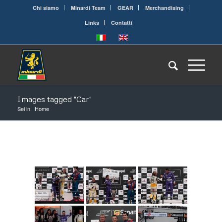
Chi siamo
Minardi Team
GEAR
Merchandising
Links
Contatti
Images tagged "Car"
Sei in:
Home