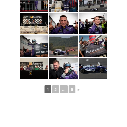
1
2
...
5
►