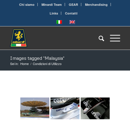
Chi siamo
Minardi Team
GEAR
Merchandising
Links
Contatti
Images tagged "Malaysia"
Sei in:
Home
/
Condizioni di Utilizzo