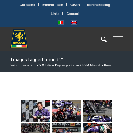
Chi siamo
Minardi Team
GEAR
Merchandising
Links
Contatti
Images tagged "round 2"
Sei in:
Home
/
F.R 2.0 Italia – Doppio podio per il BVM Minardi a Brno