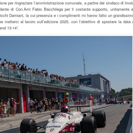
ione per ringraziare l’amministrazione comunale, a partire dal sindaco di Imol
idente di Con.Ami Fabio Bacchilega per il costante supporto, unitamente a
cchi Damiani, la cui presenza e i complimenti mi hanno fatto un grandissim
e metterci al lavoro sull’edizione 2025, con l’obiettivo di spostare la data 
end 13-14”.