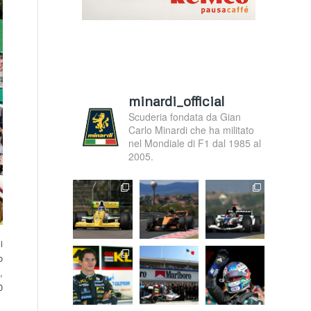
minardi_official
Scuderia fondata da Gian
Carlo Minardi che ha militato
nel Mondiale di F1 dal 1985 al
2005.
i
o
,
0