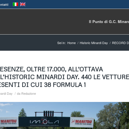
ntatti
Il Punto di G.C. Minar
Sei in:
Home
/
Historic Minardi Day
/
RECORD DI
SENZE, OLTRE 17.000, ALL’OTTAVA
L’HISTORIC MINARDI DAY. 440 LE VETTUR
SENTI DI CUI 38 FORMULA 1
/
inardi Day
da
Redazione