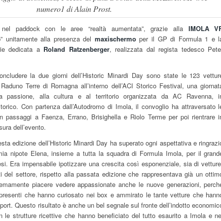
numero1 di Alain Prost.
tà nel paddock con le aree “realtà aumentata”, grazie alla
IMOLA V
op” unitamente alla presenza del
maxischermo
per il GP di Formula 1 e l
erie dedicata a
Roland Ratzenberger
, realizzata dal regista tedesco Pete
ncludere la due giorni dell’Historic Minardi Day sono state le 123 vettur
 Raduno Terre di Romagna all’interno dell’ACI Storico Festival, una giornat
la passione, alla cultura e al territorio organizzata da AC Ravenna, i
orico. Con partenza dall’Autodromo di Imola, il convoglio ha attraversato l
passaggi a Faenza, Errano, Brisighella e Riolo Terme per poi rientrare i
sura dell’evento.
ta edizione dell’Historic Minardi Day ha superato ogni aspettativa e ringrazi
ia nipote Elena, insieme a tutta la squadra di Formula Imola, per il grand
si. Era impensabile ipotizzare una crescita così esponenziale, sia di vetture
ti del settore, rispetto alla passata edizione che rappresentava già un ottim
stremamente piacere vedere appassionate anche le nuove generazioni, perch
i presenti che hanno curiosato nei box e ammirato le tante vetture che hann
rsport. Questo risultato è anche un bel segnale sul fronte dell’indotto economic
on le strutture ricettive che hanno beneficiato del tutto esaurito a Imola e ne