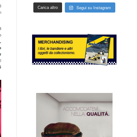
6
Segui su Instagram
Carica altro
n
8
o
,
o
r
Il
i