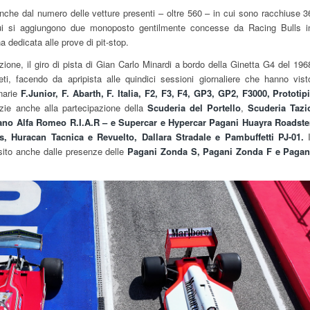
nche dal numero delle vetture presenti – oltre 560 – in cui sono racchiuse 3
ui si aggiungono due monoposto gentilmente concesse da Racing Bulls i
a dedicata alle prove di pit-stop.
zione, il giro di pista di Gian Carlo Minardi a bordo della Ginetta G4 del 196
ti, facendo da apripista alle quindici sessioni giornaliere che hanno vist
inarie
F.Junior, F. Abarth, F. Italia, F2, F3, F4, GP3, GP2, F3000, Prototipi
zie anche alla partecipazione della
Scuderia del Portello
,
Scuderia Tazi
iano Alfa Romeo R.I.A.R – e Supercar e Hypercar Pagani Huayra Roadste
, Huracan Tacnica e Revuelto, Dallara Stradale e Pambuffetti PJ-01.
sito anche dalle presenze delle
Pagani Zonda S, Pagani Zonda F e Pagan