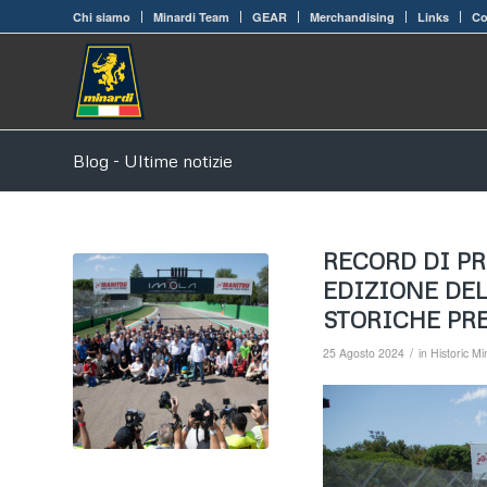
Chi siamo
Minardi Team
GEAR
Merchandising
Links
Co
Blog - Ultime notizie
RECORD DI PRE
EDIZIONE DEL
STORICHE PRE
/
25 Agosto 2024
in
Historic M