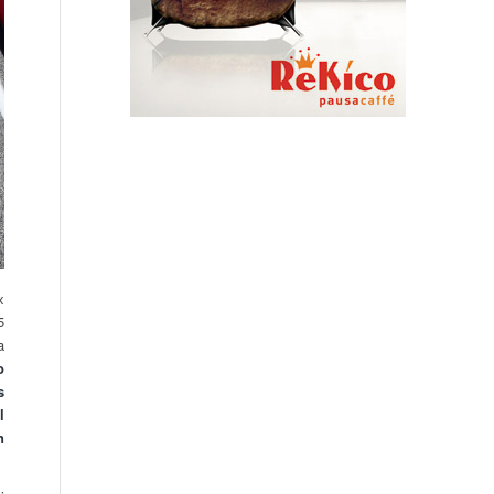
x
5
a
o
s
l
n