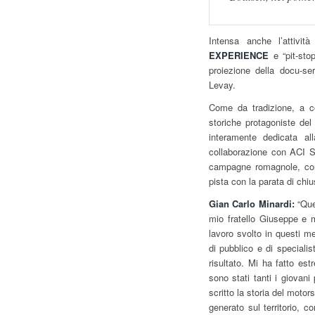
Intensa anche l’attivi
EXPERIENCE
e “pit-st
proiezione della docu-s
Levay.
Come da tradizione, a co
storiche protagoniste del
interamente dedicata al
collaborazione con ACI St
campagne romagnole, con 
pista con la parata di chiu
Gian Carlo Minardi:
“Ques
mio fratello Giuseppe e m
lavoro svolto in questi me
di pubblico e di specialis
risultato. Mi ha fatto e
sono stati tanti i giovan
scritto la storia del moto
generato sul territorio, c