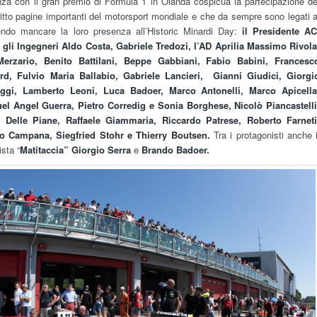
za con il gran premio di Formula 1 in Olanda cospicua la partecipazione de
tto pagine importanti del motorsport mondiale e che da sempre sono legati a
ndo mancare la loro presenza all’Historic Minardi Day:
il Presidente AC
gli Ingegneri Aldo Costa, Gabriele Tredozi, l’AD Aprilia Massimo Rivola
erzario, Benito Battilani, Beppe Gabbiani, Fabio Babini, Francesc
rd, Fulvio Maria Ballabio, Gabriele Lancieri, Gianni Giudici, Giorgi
ggi, Lamberto Leoni, Luca Badoer, Marco Antonelli, Marco Apicella
l Angel Guerra, Pietro Corredig e Sonia Borghese, Nicolò Piancastelli
o Delle Piane, Raffaele Giammaria, Riccardo Patrese, Roberto Farneti
io Campana, Siegfried Stohr e Thierry Boutsen.
Tra i protagonisti anche i
ista “
Matitaccia” Giorgio Serra
e
Brando Badoer.