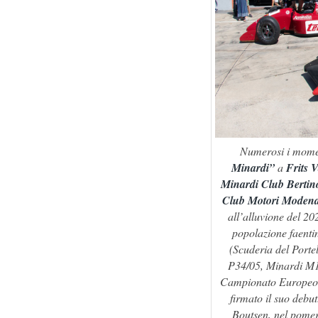
Numerosi i momen
Minardi”
a
Frits 
Minardi Club Bertin
Club Motori Moden
all’alluvione del 202
popolazione faenti
(Scuderia del Portel
P34/05, Minardi M18
Campionato Europeo; 
firmato il suo debu
Boutsen, nel pomer