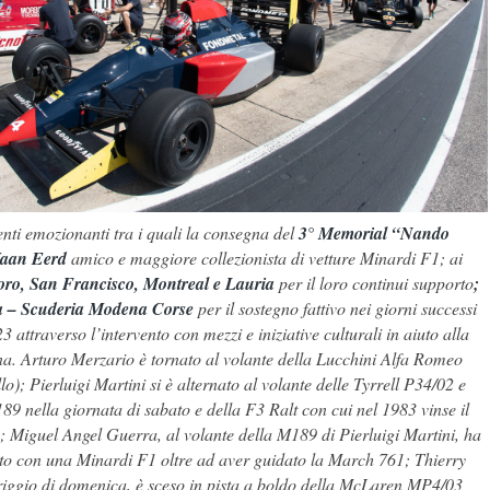
ti emozionanti tra i quali la consegna del
3
° Memorial “Nando
Vaan Eerd
amico e maggiore collezionista di vetture Minardi F1; ai
oro, San Francisco, Montreal e Lauria
per il loro continui supporto
;
a – Scuderia Modena Corse
per il sostegno fattivo nei giorni successi
3 attraverso l’intervento con mezzi e iniziative culturali in aiuto alla
na. Arturo Merzario è tornato al volante della Lucchini Alfa Romeo
lo); Pierluigi Martini si è alternato al volante delle Tyrrell P34/02 e
9 nella giornata di sabato e della F3 Ralt con cui nel 1983 vinse il
Miguel Angel Guerra, al volante della M189 di Pierluigi Martini, ha
tto con una Minardi F1 oltre ad aver guidato la March 761; Thierry
iggio di domenica, è sceso in pista a boldo della McLaren MP4/03