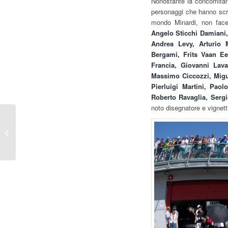
Nonostante la concomitan
personaggi che hanno scri
mondo Minardi, non face
Angelo Sticchi Damiani, 
Andrea Levy, Arturio M
Bergami, Frits Vaan Ee
Francia, Giovanni Lava
Massimo Ciccozzi, Migue
Pierluigi Martini, Paol
Roberto Ravaglia, Serg
noto disegnatore e vignett
HISTORIC MINARDI
DAY A IMOLA E GP
OLANDA F1. SI
RIPARTE!
MAXISCHERMO A
IMOL...