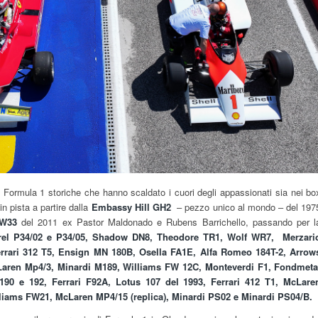
 Formula 1 storiche che hanno scaldato i cuori degli appassionati sia nei bo
in pista a partire dalla
Embassy Hill GH2
– pezzo unico al mondo – del 197
FW33
del 2011 ex Pastor Maldonado e Rubens Barrichello, passando per l
rrel P34/02 e P34/05, Shadow DN8, Theodore TR1, Wolf WR7, Merzari
rari 312 T5, Ensign MN 180B, Osella FA1E, Alfa Romeo 184T-2, Arrow
aren Mp4/3, Minardi M189, Williams FW 12C, Monteverdi F1, Fondmeta
90 e 192, Ferrari F92A, Lotus 107 del 1993, Ferrari 412 T1, McLare
liams FW21, McLaren MP4/15 (replica), Minardi PS02 e Minardi PS04/B.