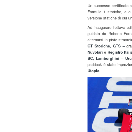
Un successo certificato a
Formula 1 storiche, a c
versione statiche di cui un
Ad inaugurare l’ottava edi
guidata da Roberto Farne
alternarsi in pista straord
GT Storiche, GTS –
gra
Nuvolari
e
Registro Ital
BC, Lamborghini – Urus
paddock è stato imprezio
Utopia.