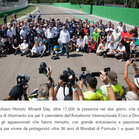
ottavo Historic Minardi Day, oltre 17.000 le presenze nei due giorni, che s
di riferimento sia per il calendario dell’Autodromo Internazionale Enzo e Din
r gli appassionati che hanno riempito, con grande entusiasmo e passione
a per vivere da protagonisti oltre 36 anni di Mondiali di Formula 1 e quasi 5