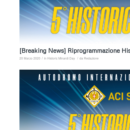
[Breaking News] Riprogrammazione His
/
/
20 Marzo 2020
in
Historic Minardi Day
da
Redazione