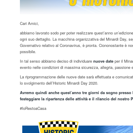
Cari Amici,
abbiamo lavorato sodo per poter realizzare quest’anno un’edizione
ogni suo dettaglio. La macchina organizzativa del Minardi Day, sep
Governativo relativo al Coronavirus, è pronta. Ciononostante è 
possibile.
In tal senso abbiamo deciso di individuare
nuove date
per il Mina
evento nelle condizioni di massima sicurezza, allegria, passione 
La riprogrammazione delle nuove date sarà effettuata e comunicata 
lo svolgimento dell’Historic Minardi Day 2020.
Avremo quindi anche quest’anno tre giorni da sogno presso 
festeggiare la ripartenza delle attività e il rilancio del nostro 
#IoRestoaCasa