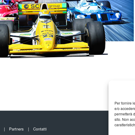
Per fornire 
e/o accedere
permetterà d
sito. Non ac
caratteristic
Partners
Contatti