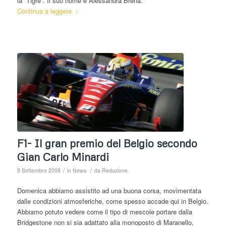
la “Tigre”. Il suo nome è Alessandra Brena.
Continua a leggere
F1- Il gran premio del Belgio secondo
Gian Carlo Minardi
/
/
9 Settembre 2008
in
News
da
Redazione
Domenica abbiamo assistito ad una buona corsa, movimentata
dalle condizioni atmosferiche, come spesso accade qui in Belgio.
Abbiamo potuto vedere come il tipo di mescole portare dalla
Bridgestone non si sia adattato alla monoposto di Maranello,