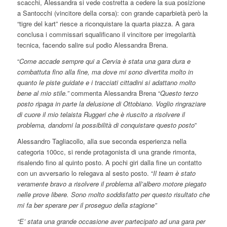
scacchi, Alessandra si vede costretta a cedere la sua posizione
a Santocchi (vincitore della corsa): con grande caparbietà però la
“tigre del kart” riesce a riconquistare la quarta piazza. A gara
conclusa i commissari squalificano il vincitore per irregolarità
tecnica, facendo salire sul podio Alessandra Brena.
“
Come accade sempre qui a Cervia è stata una gara dura e
combattuta fino alla fine, ma dove mi sono divertita molto in
quanto le piste guidate e i tracciati cittadini si adattano molto
bene al mio stile.”
commenta Alessandra Brena “
Questo terzo
posto ripaga in parte la delusione di Ottobiano. Voglio ringraziare
di cuore il mio telaista Ruggeri che è riuscito a risolvere il
problema, dandomi la possibilità di conquistare questo posto
”
Alessandro Tagliacollo, alla sue seconda esperienza nella
categoria 100cc, si rende protagonista di una grande rimonta,
risalendo fino al quinto posto. A pochi giri dalla fine un contatto
con un avversario lo relegava al sesto posto. “
Il team è stato
veramente bravo a risolvere il problema all’albero motore piegato
nelle prove libere. Sono molto soddisfatto per questo risultato che
mi fa ber sperare per il proseguo della stagione”
“E’ stata una grande occasione aver partecipato ad una gara per