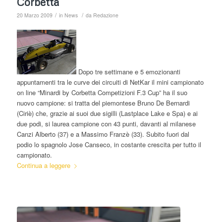
Corbetta
/
/
20 Marzo 2009
in
News
da
Redazione
Dopo tre settimane e 5 emozionanti
appuntamenti tra le curve dei circuiti di NetKar il mini campionato
on line “Minardi by Corbetta Competizioni F.3 Cup” ha il suo
nuovo campione: si tratta del piemontese Bruno De Bernardi
(Ciriè) che, grazie ai suoi due sigilli (Lastplace Lake e Spa) e ai
due podi, si laurea campione con 43 punti, davanti al milanese
Canzi Alberto (37) e a Massimo Franzè (33). Subito fuori dal
podio lo spagnolo Jose Canseco, in costante crescita per tutto il
campionato.
Continua a leggere