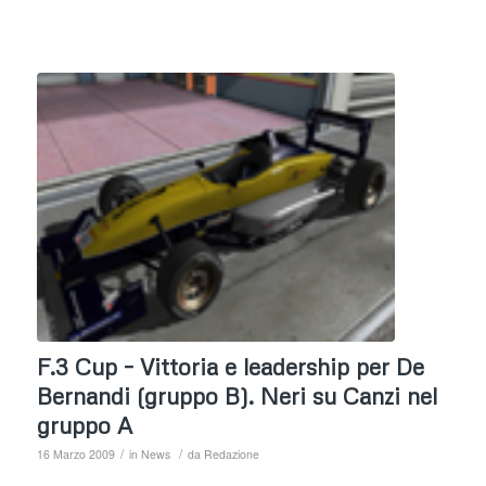
F.3 Cup – Vittoria e leadership per De
Bernandi (gruppo B). Neri su Canzi nel
gruppo A
/
/
16 Marzo 2009
in
News
da
Redazione