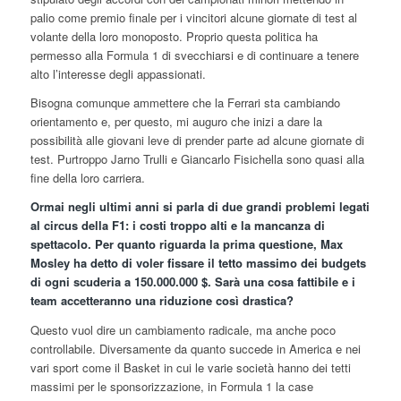
palio come premio finale per i vincitori alcune giornate di test al
volante della loro monoposto. Proprio questa politica ha
permesso alla Formula 1 di svecchiarsi e di continuare a tenere
alto l’interesse degli appassionati.
Bisogna comunque ammettere che la Ferrari sta cambiando
orientamento e, per questo, mi auguro che inizi a dare la
possibilità alle giovani leve di prender parte ad alcune giornate di
test. Purtroppo Jarno Trulli e Giancarlo Fisichella sono quasi alla
fine della loro carriera.
Ormai negli ultimi anni si parla di due grandi problemi legati
al circus della F1: i costi troppo alti e la mancanza di
spettacolo. Per quanto riguarda la prima questione, Max
Mosley ha detto di voler fissare il tetto massimo dei budgets
di ogni scuderia a 150.000.000 $. Sarà una cosa fattibile e i
team accetteranno una riduzione così drastica?
Questo vuol dire un cambiamento radicale, ma anche poco
controllabile. Diversamente da quanto succede in America e nei
vari sport come il Basket in cui le varie società hanno dei tetti
massimi per le sponsorizzazione, in Formula 1 la case