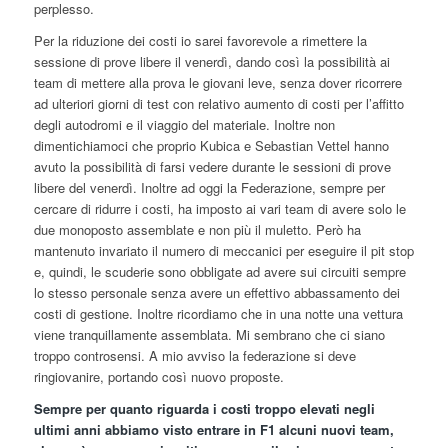
perplesso.
Per la riduzione dei costi io sarei favorevole a rimettere la
sessione di prove libere il venerdì, dando così la possibilità ai
team di mettere alla prova le giovani leve, senza dover ricorrere
ad ulteriori giorni di test con relativo aumento di costi per l’affitto
degli autodromi e il viaggio del materiale. Inoltre non
dimentichiamoci che proprio Kubica e Sebastian Vettel hanno
avuto la possibilità di farsi vedere durante le sessioni di prove
libere del venerdì. Inoltre ad oggi la Federazione, sempre per
cercare di ridurre i costi, ha imposto ai vari team di avere solo le
due monoposto assemblate e non più il muletto. Però ha
mantenuto invariato il numero di meccanici per eseguire il pit stop
e, quindi, le scuderie sono obbligate ad avere sui circuiti sempre
lo stesso personale senza avere un effettivo abbassamento dei
costi di gestione. Inoltre ricordiamo che in una notte una vettura
viene tranquillamente assemblata. Mi sembrano che ci siano
troppo controsensi. A mio avviso la federazione si deve
ringiovanire, portando così nuovo proposte.
Sempre per quanto riguarda i costi troppo elevati negli
ultimi anni abbiamo visto entrare in F1 alcuni nuovi team,