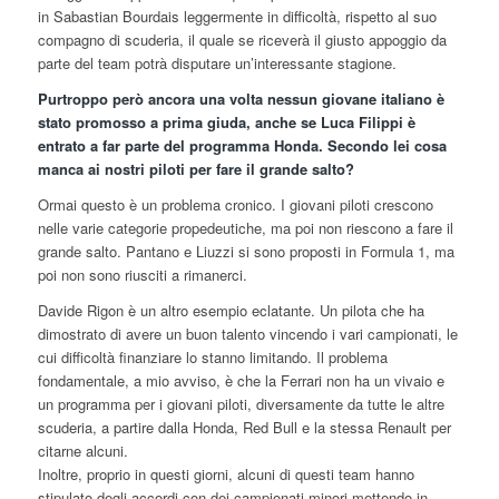
in Sabastian Bourdais leggermente in difficoltà, rispetto al suo
compagno di scuderia, il quale se riceverà il giusto appoggio da
parte del team potrà disputare un’interessante stagione.
Purtroppo però ancora una volta nessun giovane italiano è
stato promosso a prima giuda, anche se Luca Filippi è
entrato a far parte del programma Honda. Secondo lei cosa
manca ai nostri piloti per fare il grande salto?
Ormai questo è un problema cronico. I giovani piloti crescono
nelle varie categorie propedeutiche, ma poi non riescono a fare il
grande salto. Pantano e Liuzzi si sono proposti in Formula 1, ma
poi non sono riusciti a rimanerci.
Davide Rigon è un altro esempio eclatante. Un pilota che ha
dimostrato di avere un buon talento vincendo i vari campionati, le
cui difficoltà finanziare lo stanno limitando. Il problema
fondamentale, a mio avviso, è che la Ferrari non ha un vivaio e
un programma per i giovani piloti, diversamente da tutte le altre
scuderia, a partire dalla Honda, Red Bull e la stessa Renault per
citarne alcuni.
Inoltre, proprio in questi giorni, alcuni di questi team hanno
stipulato degli accordi con dei campionati minori mettendo in