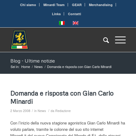
Chi siamo
Minardi Team
GEAR
Merchandising
Links
Contatti
Blog - Ultime notizie
Sei in:
Home
/
News
/
Domanda e risposta con Gian Carlo Minardi
Domanda e risposta con Gian Carlo
Minardi
/
/
2 Marzo 2008
in
News
da
Redazione
Con l’inizio della nuova stagione agonistica Gian Carlo Minardi ha
voluto parlare, tramite le colonne del suo sito internet
Minardi.it,del nuovo Campionato del Mondo di F1, delle giovani