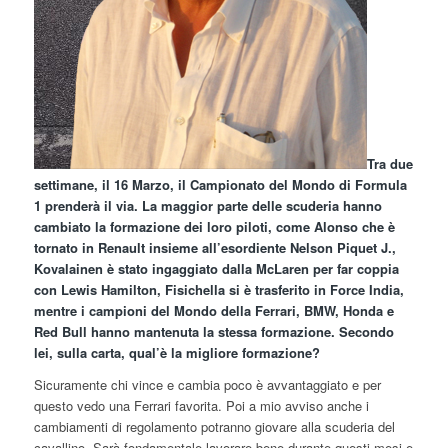
Tra due
settimane, il 16 Marzo, il Campionato del Mondo di Formula
1 prenderà il via. La maggior parte delle scuderia hanno
cambiato la formazione dei loro piloti, come Alonso che è
tornato in Renault insieme all’esordiente Nelson Piquet J.,
Kovalainen è stato ingaggiato dalla McLaren per far coppia
con Lewis Hamilton, Fisichella si è trasferito in Force India,
mentre i campioni del Mondo della Ferrari, BMW, Honda e
Red Bull hanno mantenuta la stessa formazione. Secondo
lei, sulla carta, qual’è la migliore formazione?
Sicuramente chi vince e cambia poco è avvantaggiato e per
questo vedo una Ferrari favorita. Poi a mio avviso anche i
cambiamenti di regolamento potranno giovare alla scuderia del
cavallino. Sarà fondamentale lavorare bene durante questi mesi e