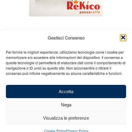
Gestisci Consenso
Per fornire le migliori esperienze, utilizziamo tecnologie come i cookie per
memorizzare e/o accedere alle informazioni del dispositivo. Il consenso a
queste tecnologie ci permetterà di elaborare dati come il comportamento di
Chi siamo
Gian Carlo Minardi
Gear
navigazione o ID unici su questo sito. Non acconsentire o ritirare il
consenso può influire negativamente su alcune caratteristiche e funzioni.
Merchandising
Partners
Contatti
Accetta
Nega
© 2025 Copyright - Minardi.it - Powered by
Internet ONE
- C.F. e P.IVA:
Visualizza le preferenze
03101011207 - REA: BO 491926 (sede legale) - REA: RA 199431 (sede
operativa)
Cookie Policy
Privacy Policy