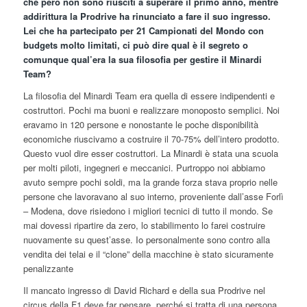
che però non sono riusciti a superare il primo anno, mentre
addirittura la Prodrive ha rinunciato a fare il suo ingresso.
Lei che ha partecipato per 21 Campionati del Mondo con
budgets molto limitati, ci può dire qual è il segreto o
comunque qual’era la sua filosofia per gestire il Minardi
Team?
La filosofia del Minardi Team era quella di essere indipendenti e
costruttori. Pochi ma buoni e realizzare monoposto semplici. Noi
eravamo in 120 persone e nonostante le poche disponibilità
economiche riuscivamo a costruire il 70-75% dell’intero prodotto.
Questo vuol dire esser costruttori. La Minardi è stata una scuola
per molti piloti, ingegneri e meccanici. Purtroppo noi abbiamo
avuto sempre pochi soldi, ma la grande forza stava proprio nelle
persone che lavoravano al suo interno, proveniente dall’asse Forlì
– Modena, dove risiedono i migliori tecnici di tutto il mondo. Se
mai dovessi ripartire da zero, lo stabilimento lo farei costruire
nuovamente su quest’asse. Io personalmente sono contro alla
vendita dei telai e il “clone” della macchine è stato sicuramente
penalizzante
Il mancato ingresso di David Richard e della sua Prodrive nel
circus della F1 deve far pensare, perché si tratta di una persona