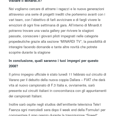
visitare il Minardi.it?
Noi vogliamo cercare di attrarre i ragazzi e le nuove generazioni
attraverso una serie di progetti inediti che porteremo avanti con i
vari team, con l’obiettivo di farli avvicinare e di fargli vivere le
emozioni di ogni fine settimana di gara. All’interno di Minardi.it
potranno trovare una vasta gallery per rivivere le stagioni
passate, conoscere i giovani piloti impegnati nelle categorie
propedeutiche grazie alla sezione “MINARDI TV”, la possibilità di
interagire facendo domande e tante altre novità che potrete
scoprire durante la stagione
In conclusione, quali saranno i tuoi impegni per questo
2008?
Il primo impegno ufficiale è stato lunedì 11 febbraio sul circuito di
Varano per il debutto della nuova coppia Dallara – FIAT che darà
vita al nuovo campionato di F.3 Italia e, ovviamente, sarò
presente sul circuiti italiani in concomitanza con gli appuntamenti
dei campionati Italiani.
Inoltre sarò ospite negli studios dell’emittente televisiva Tele1
Faenza ogni mercoledì sera dopo il week end della Formula1 per
commentare il gran premio durante la trasmissione “Speed”,