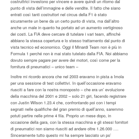
costruttrici investono per vincere e avere quindi un ritorno dal
punto di vista dell’immagine e delle vendite. Il fatto che siano
entrati così tanti costruttori nel circus della F1 è stato
sicuramente un bene da un certo punto di vista, ma dall’altro
anche un male in quanto ha portato ad un aumento vertiginoso
dei costi. La FIA deve cercare di tutelare i vari team, affinché
abbiano la stessa copertura e lo stesso trattamento dal punto di
vista tecnico ed economico. Oggi il Minardi Team non è più in
Formula 1 perché non è mai stato tutelato dalla FIA. Noi abbiamo
dovuto sempre pagare per avere dei motori, così come per la
fornitura di pneumatici – unico team –
Inoltre mi ricordo ancora che nel 2003 eravamo in pista a Imola
per una sessione di test collettivi. In quell’occasione eravamo
riusciti a fare con la nostra monoposto – che era un’ evoluzione
della macchina del 2001 e 2002 – solo 21 giri, facendo registrare
con Justin Wilson 1.23.4 che, confrontando poi con i tempi
segnati nelle qualifiche del gran premio di quell’anno, saremmo
potuti partire nelle prime 4 fila. Proprio un mese dopo, in
occasione della gara, con la stessa macchina e gli stessi fornitori
di pneumatici non siamo riusciti ad andare oltre 1.26.000 ….
Sinceramente tutto questo mi ha sempre lasciato un po’