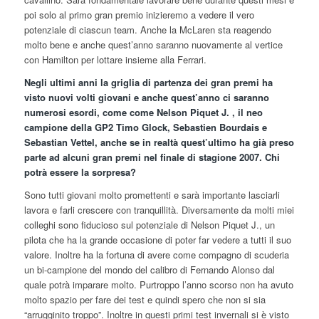
poi solo al primo gran premio inizieremo a vedere il vero
potenziale di ciascun team. Anche la McLaren sta reagendo
molto bene e anche quest’anno saranno nuovamente al vertice
con Hamilton per lottare insieme alla Ferrari.
Negli ultimi anni la griglia di partenza dei gran premi ha
visto nuovi volti giovani e anche quest’anno ci saranno
numerosi esordi, come come Nelson Piquet J. , il neo
campione della GP2 Timo Glock, Sebastien Bourdais e
Sebastian Vettel, anche se in realtà quest’ultimo ha già preso
parte ad alcuni gran premi nel finale di stagione 2007. Chi
potrà essere la sorpresa?
Sono tutti giovani molto promettenti e sarà importante lasciarli
lavora e farli crescere con tranquillità. Diversamente da molti miei
colleghi sono fiducioso sul potenziale di Nelson Piquet J., un
pilota che ha la grande occasione di poter far vedere a tutti il suo
valore. Inoltre ha la fortuna di avere come compagno di scuderia
un bi-campione del mondo del calibro di Fernando Alonso dal
quale potrà imparare molto. Purtroppo l’anno scorso non ha avuto
molto spazio per fare dei test e quindi spero che non si sia
“arrugginito troppo”. Inoltre in questi primi test invernali si è visto