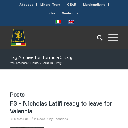
About us
Minardi Team
GEAR
Merchandising
Links
Contact us
Tag Archive for: formula 3 italy
You are here:
Home
/
formula 3 italy
Posts
F3 – Nicholas Latifi ready to leave for
Valencia
/
/
28 March 2012
in
News
by
Redazione