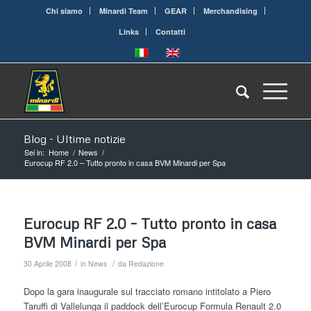
Chi siamo
Minardi Team
GEAR
Merchandising
Links
Contatti
Blog - Ultime notizie
Sei in:
Home
/
News
/
Eurocup RF 2.0 – Tutto pronto in casa BVM Minardi per Spa
Eurocup RF 2.0 – Tutto pronto in casa
BVM Minardi per Spa
/
/
30 Aprile 2008
in
News
da
Redazione
Dopo la gara inaugurale sul tracciato romano intitolato a Piero
Taruffi di Vallelunga il paddock dell’Eurocup Formula Renault 2.0