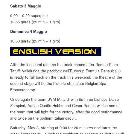
Sabato 3 Maggio
9.00 – 9.20 superpole
12.55 gara1 (25 min + 1 giro)
Domenica 4 Maggio
10.50 gara2 (25 min + 1 giro)
After the inaugural race on the track named after Roman Piero
Taruffi Vallelunga the paddock dell’Eurocup Formula Renault 2.0
is ready to fall back on the track this weekend: the theatre of the
second stage will be the historic stracciato Belgian Spa –
Francorchamp.
Once again the team BVM Minardi with its three bishops Daniel
Zampieri, Adrian Quaife Hobbs and Cesar Ramos will be one of
the team that will fight for the victory, after the good performance
and twice on the podium Italian circuit.
Saturday, May 3, starting at 9:00 for 20 minutes and turns the
green light that will launch the qualification session so that we will