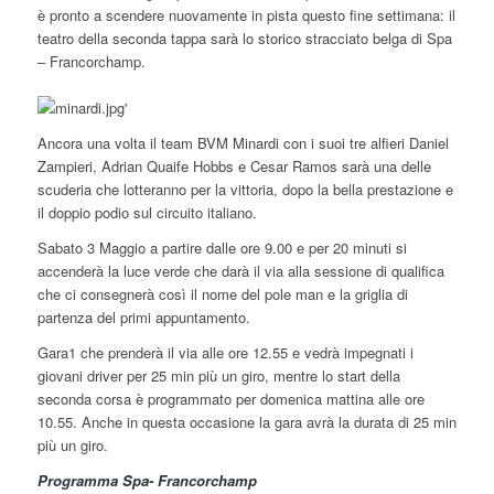
è pronto a scendere nuovamente in pista questo fine settimana: il
teatro della seconda tappa sarà lo storico stracciato belga di Spa
– Francorchamp.
Ancora una volta il team BVM Minardi con i suoi tre alfieri Daniel
Zampieri, Adrian Quaife Hobbs e Cesar Ramos sarà una delle
scuderia che lotteranno per la vittoria, dopo la bella prestazione e
il doppio podio sul circuito italiano.
Sabato 3 Maggio a partire dalle ore 9.00 e per 20 minuti si
accenderà la luce verde che darà il via alla sessione di qualifica
che ci consegnerà così il nome del pole man e la griglia di
partenza del primi appuntamento.
Gara1 che prenderà il via alle ore 12.55 e vedrà impegnati i
giovani driver per 25 min più un giro, mentre lo start della
seconda corsa è programmato per domenica mattina alle ore
10.55. Anche in questa occasione la gara avrà la durata di 25 min
più un giro.
Programma Spa- Francorchamp