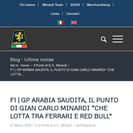
Chi siamo
Minardi Team
GEAR
Merchandising
Links
Contatti
Blog - Ultime notizie
Sei in:
Home
/
Il Punto di G.C. Minardi
/
F1 | GP ARABIA SAUDITA, IL PUNTO DI GIAN CARLO MINARDI “CHE
LOTTA...
F1 | GP ARABIA SAUDITA, IL PUNTO
DI GIAN CARLO MINARDI “CHE
LOTTA TRA FERRARI E RED BULL”
/
/
27 Marzo 2022
in
Il Punto di G.C. Minardi
da
Redazione