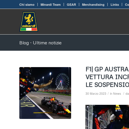
Chi siamo
Minardi Team
GEAR
Merchandising
Links
Co
Blog - Ultime notizie
F1| GP AUSTR
VETTURA INCR
LE SOSPENSIO
/
/
30 Marzo 2023
in
News
d