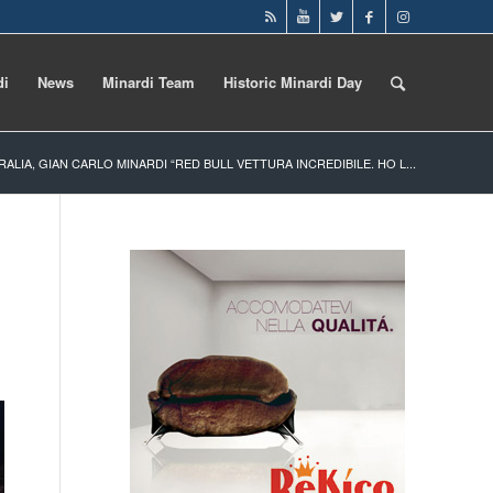
di
News
Minardi Team
Historic Minardi Day
RALIA, GIAN CARLO MINARDI “RED BULL VETTURA INCREDIBILE. HO L...