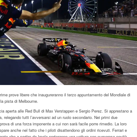
rime prove libere che inaugureranno il terzo appuntamento del Mondiale di
lla pista di Melbourne.
cia aperta alle Red Bull di Max Verstappen e Sergio Perez. Si apprestano a
, relegando tutti l’avversarsi ad un ruolo secondario. Nei primi due
rova di una forza imponente a cui non sarà facile porre rimedio. La loro
spare anche nel fatto che i piloti disattendono gli ordini ricevuti. Ferrari e
rato che a partire da Imola porteranno una vettura con numerose novità.