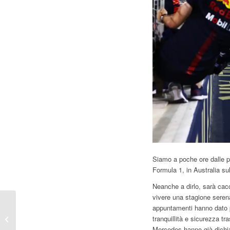
Siamo a poche ore dalle p
Formula 1, in Australia su
Neanche a dirlo, sarà cac
vivere una stagione serena
F1 | LA FORMULA 1
appuntamenti hanno dato p
VERSO IL BANDO
tranquillità e sicurezza tra
DELLE
Mercedes hanno già dichia