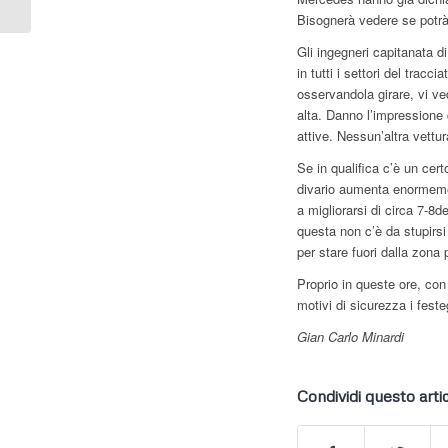
TERMOCOPERTE.
Bisognerà vedere se potrà
GIAN CARLO MINARDI
Gli ingegneri capitanata 
“PIRELLI...
in tutti i settori del trac
osservandola girare, vi ve
alta. Danno l’impressione 
attive. Nessun’altra vettura
Se in qualifica c’è un cert
divario aumenta enormement
a migliorarsi di circa 7-8d
questa non c’è da stupirs
per stare fuori dalla zona 
Proprio in queste ore, co
motivi di sicurezza i fest
Gian Carlo Minardi
Condividi questo arti