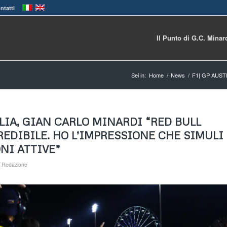
ntatti
Il Punto di G.C. Minar
Sei in:
Home
/
News
/
F1| GP AUST
ALIA, GIAN CARLO MINARDI “RED BULL
EDIBILE. HO L’IMPRESSIONE CHE SIMULI
NI ATTIVE”
a
Redazione