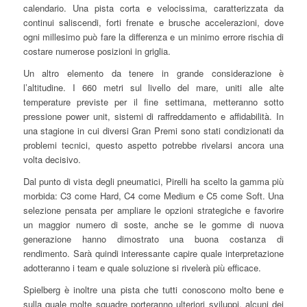
calendario. Una pista corta e velocissima, caratterizzata da
continui saliscendi, forti frenate e brusche accelerazioni, dove
ogni millesimo può fare la differenza e un minimo errore rischia di
costare numerose posizioni in griglia.
Un altro elemento da tenere in grande considerazione è
l’altitudine. I 660 metri sul livello del mare, uniti alle alte
temperature previste per il fine settimana, metteranno sotto
pressione power unit, sistemi di raffreddamento e affidabilità. In
una stagione in cui diversi Gran Premi sono stati condizionati da
problemi tecnici, questo aspetto potrebbe rivelarsi ancora una
volta decisivo.
Dal punto di vista degli pneumatici, Pirelli ha scelto la gamma più
morbida: C3 come Hard, C4 come Medium e C5 come Soft. Una
selezione pensata per ampliare le opzioni strategiche e favorire
un maggior numero di soste, anche se le gomme di nuova
generazione hanno dimostrato una buona costanza di
rendimento. Sarà quindi interessante capire quale interpretazione
adotteranno i team e quale soluzione si rivelerà più efficace.
Spielberg è inoltre una pista che tutti conoscono molto bene e
sulla quale molte squadre porteranno ulteriori sviluppi, alcuni dei