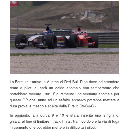
La Formula 1arriva in Austria al Red Bull Ring dove ad attendere
team e piloti ci sarà un caldo anomalo con temperature che
potrebbero toccare i 30°. Sicuramente uno scenario anomale per
questo GP che, unito ad un asfalto abrasivo potrebbe mettere a
dura prova le mescole scelte dalla Pirelli: C3-C4-C5.
In aggiunta, alla curva 9 e 10 è stata inserita una striglia di
ghiaia, al fine di limitare i track limits, tra il cordolo e la via di fuga
in cemento che potrebbe mettere in difficolta i piloti.