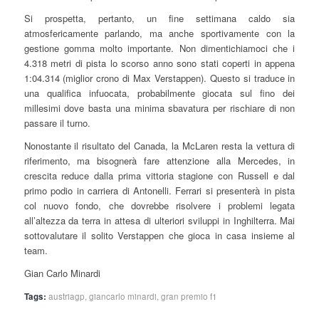
Si prospetta, pertanto, un fine settimana caldo sia
atmosfericamente parlando, ma anche sportivamente con la
gestione gomma molto importante. Non dimentichiamoci che i
4.318 metri di pista lo scorso anno sono stati coperti in appena
1:04.314 (miglior crono di Max Verstappen). Questo si traduce in
una qualifica infuocata, probabilmente giocata sul fino dei
millesimi dove basta una minima sbavatura per rischiare di non
passare il turno.
Nonostante il risultato del Canada, la McLaren resta la vettura di
riferimento, ma bisognerà fare attenzione alla Mercedes, in
crescita reduce dalla prima vittoria stagione con Russell e dal
primo podio in carriera di Antonelli. Ferrari si presenterà in pista
col nuovo fondo, che dovrebbe risolvere i problemi legata
all’altezza da terra in attesa di ulteriori sviluppi in Inghilterra. Mai
sottovalutare il solito Verstappen che gioca in casa insieme al
team.
Gian Carlo Minardi
Tags:
austriagp
,
giancarlo minardi
,
gran premio f1