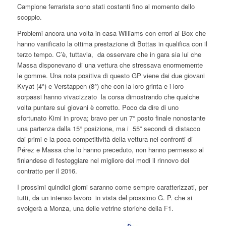
Campione ferrarista sono stati costanti fino al momento dello
scoppio.
Problemi ancora una volta in casa Williams con errori ai Box che
hanno vanificato la ottima prestazione di Bottas in qualifica con il
terzo tempo. C’è, tuttavia, da osservare che in gara sia lui che
Massa disponevano di una vettura che stressava enormemente
le gomme. Una nota positiva di questo GP viene dai due giovani
Kvyat (4°) e Verstappen (8°) che con la loro grinta e i loro
sorpassi hanno vivacizzato la corsa dimostrando che qualche
volta puntare sui giovani è corretto. Poco da dire di uno
sfortunato Kimi in prova; bravo per un 7° posto finale nonostante
una partenza dalla 15° posizione, ma i 55” secondi di distacco
dai primi e la poca competitività della vettura nei confronti di
Pérez e Massa che lo hanno preceduto, non hanno permesso al
finlandese di festeggiare nel migliore dei modi il rinnovo del
contratto per il 2016.
I prossimi quindici giorni saranno come sempre caratterizzati, per
tutti, da un intenso lavoro in vista del prossimo G. P. che si
svolgerà a Monza, una delle vetrine storiche della F1.