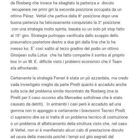
da Rosberg che invece ha sbagliato la partenza e dovuto
recuperare nei primi giri la seconda posizione occupata da un
ottimo Pérez. Vettel che partiva dalla 8° posizione dopo una
buona partenza ha faticosamente conquistato la 3° posizione
con una strategia molto spinta, basata su un solo pit stop fatto
al 15° giro. Strategia purtroppo vanificata dallo scoppio dello
pneumatico posteriore destro a due giri dalla fine che lo ha
messo ko. E’ così salito al terzo gradino del podio un ottimo
Grosjean sulla Lotus che ha fatto comparire il sorriso al proprio
box in un W. E. difficile visto i problemi economici che il Team
sta affrontando.
Certamente la strategia Ferrari è stata un pò azzardata, ma credo
vada investigato meglio da parte Pirelli quanto è accaduto anche
sulla scia del problema simile riscontrato da Rosberg (ma la
Pirelli per il caso occorso alla Mercedes sottolinea che è stato
causato da detriti). In entrambi i casi però è accaduto ad una
gomma non in appoggio e certamente i bravissimi Tecnici Pirelli
ci sapranno dire se si tratta di un problema tecnico di costruzione
o un problema di affaticamento della struttura visto che, nel caso
di Vettel, non si è manifestato alcun calo di prestazione dovuto
ad usura della mescola poiché i tempi sul giro segnati dal