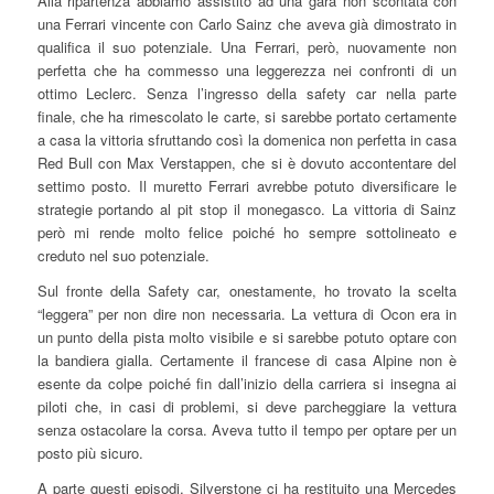
Alla ripartenza abbiamo assistito ad una gara non scontata con
una Ferrari vincente con Carlo Sainz che aveva già dimostrato in
qualifica il suo potenziale. Una Ferrari, però, nuovamente non
perfetta che ha commesso una leggerezza nei confronti di un
ottimo Leclerc. Senza l’ingresso della safety car nella parte
finale, che ha rimescolato le carte, si sarebbe portato certamente
a casa la vittoria sfruttando così la domenica non perfetta in casa
Red Bull con Max Verstappen, che si è dovuto accontentare del
settimo posto. Il muretto Ferrari avrebbe potuto diversificare le
strategie portando al pit stop il monegasco. La vittoria di Sainz
però mi rende molto felice poiché ho sempre sottolineato e
creduto nel suo potenziale.
Sul fronte della Safety car, onestamente, ho trovato la scelta
“leggera” per non dire non necessaria. La vettura di Ocon era in
un punto della pista molto visibile e si sarebbe potuto optare con
la bandiera gialla. Certamente il francese di casa Alpine non è
esente da colpe poiché fin dall’inizio della carriera si insegna ai
piloti che, in casi di problemi, si deve parcheggiare la vettura
senza ostacolare la corsa. Aveva tutto il tempo per optare per un
posto più sicuro.
A parte questi episodi, Silverstone ci ha restituito una Mercedes