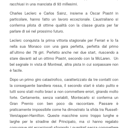
racchiusi in una manciata di 93 millesimi.
Charles Leclerc e Carlos Sainz, insieme a Oscar Piastri in
particolare, hanno fatto un lavoro eccezionale. L’australiano si
conferma pilota di ottime qualità con la classe giusta per far
parlare di sé nel prossimo futuro.
Leclerc conquista la prima vittoria stagionale per Ferrari e lo fa
nella sua Monaco con una gara perfetta, perfetta dal primo
all’ultimo dei 78 giri. Perfetto anche nei due start, riuscendo a
stare davanti ad un ottimo Piastri, secondo con la McLaren. Un
bel segnale in vista di Montreal, altra pista in cui sorpassare non
è facile.
Dopo un primo giro catastrofico, caratterizzato da tre contatti con
la conseguente bandiera rossa, il secondo start è stato pulito e
tutti sono stati molto bravi a non commettere errori, girando molto
forte. Certamente, senza variabili, Montecarlo si conferma un
Gran Premio con ben poco da raccontare. Passare è
praticamente impossibile come ha dimostrato la sfida tra Russell-
Verstappen-Hamilton. Queste macchine sono troppo lunghe e
larghe per le stradine del Principato, ma ci hanno regalato
comunque giri eccezionali sfiorando i guardrail senza commettere