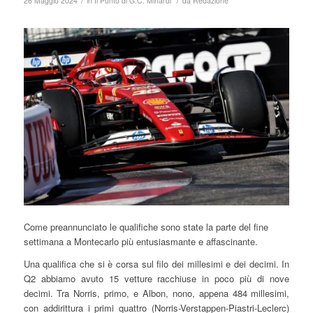
/
/
26 Maggio 2024
in
Il Punto di G.C. Minardi
da
Redazione
Come preannunciato le qualifiche sono state la parte del fine
settimana a Montecarlo più entusiasmante e affascinante.
Una qualifica che si è corsa sul filo dei millesimi e dei decimi. In
Q2 abbiamo avuto 15 vetture racchiuse in poco più di nove
decimi. Tra Norris, primo, e Albon, nono, appena 484 millesimi,
con addirittura i primi quattro (Norris-Verstappen-Piastri-Leclerc)