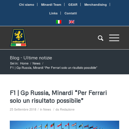
Chi siamo
Minardi Team
GEAR
Merchandising
Links
Contatti
Blog - Ultime notizie
Sei in:
Home
/
News
/
F1 | Gp Russia, Minardi “Per Ferrari solo un risultato possibile”
F1 | Gp Russia, Minardi “Per Ferrari
solo un risultato possibile”
/
/
25 Settembre 2018
in
News
da
Redazione