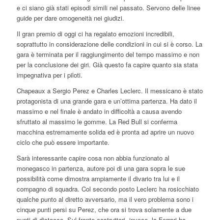
e ci siano già stati episodi simili nel passato. Servono delle linee
guide per dare omogeneità nei giudizi.
Il gran premio di oggi ci ha regalato emozioni incredibili,
soprattutto in considerazione delle condizioni in cui si è corso. La
gara è terminata per il raggiungimento del tempo massimo e non
per la conclusione dei giri. Già questo fa capire quanto sia stata
impegnativa per i piloti.
Chapeaux a Sergio Perez e Charles Leclerc. Il messicano è stato
protagonista di una grande gara e un’ottima partenza. Ha dato il
massimo e nel finale è andato in difficoltà a causa avendo
sfruttato al massimo le gomme. La Red Bull si conferma
macchina estremamente solida ed è pronta ad aprire un nuovo
ciclo che può essere importante.
Sarà interessante capire cosa non abbia funzionato al
monegasco in partenza, autore poi di una gara sopra le sue
possibilità come dimostra ampiamente il divario tra lui e il
compagno di squadra. Col secondo posto Leclerc ha rosicchiato
qualche punto al diretto avversario, ma il vero problema sono i
cinque punti persi su Perez, che ora si trova solamente a due
punti di distacco. Sul fronte costruttori, invece, la Ferrari ha