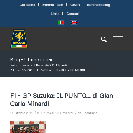
Chi siamo
Minardi Team
GEAR
Merchandising
Links
Contatti
Blog - Ultime notizie
Sei in:
Home
/
Il Punto di G.C. Minardi
/
F1 – GP Suzuka: IL PUNTO… di Gian Carlo Minardi
F1 – GP Suzuka: IL PUNTO… di Gian
Carlo Minardi
/
/
11 Ottobre 2010
in
Il Punto di G.C. Minardi
da
Redazione