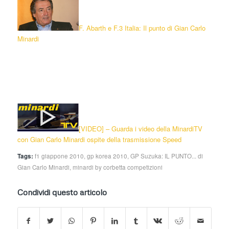
F. Abarth e F.3 Italia: Il punto di Gian Carlo
Minardi
[
VIDEO] – Guarda i video della MinardiTV
con Gian Carlo Minardi ospite della trasmissione Speed
Tags:
f1 giappone 2010
,
gp korea 2010
,
GP Suzuka: IL PUNTO... di
Gian Carlo Minardi
,
minardi by corbetta competizioni
Condividi questo articolo