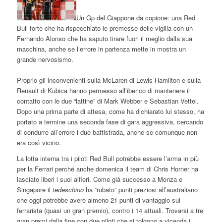
Un Gp del Giappone da copione: una Red
Bull forte che ha rispecchiato le premesse delle vigilia con un
Fernando Alonso che ha saputo tirare fuori il meglio dalla sua
macchina, anche se l’errore in partenza mette in mostra un
grande nervosismo.
Proprio gli inconvenienti sulla McLaren di Lewis Hamilton e sulla
Renault di Kubica hanno permesso all’iberico di mantenere il
contatto con le due “lattine” di Mark Webber e Sebastian Vettel.
Dopo una prima parte di attesa, come ha dichiarato lui stesso, ha
portato a termine una seconda fase di gara aggressiva, cercando
di condurre all’errore i due battistrada, anche se comunque non
era così vicino.
La lotta interna tra i piloti Red Bull potrebbe essere l’arma in più
per la Ferrari perché anche domenica il team di Chris Horner ha
lasciato liberi i suoi alfieri. Come già successo a Monza e
Singapore il
tedeschino
ha “rubato” punti preziosi all’australiano
che oggi potrebbe avere almeno 21 punti di vantaggio sul
ferrarista (quasi un gran premio), contro i 14 attuali. Trovarsi a tre
gran premi dalla fine con due piloti che si tolgono a vicenda i