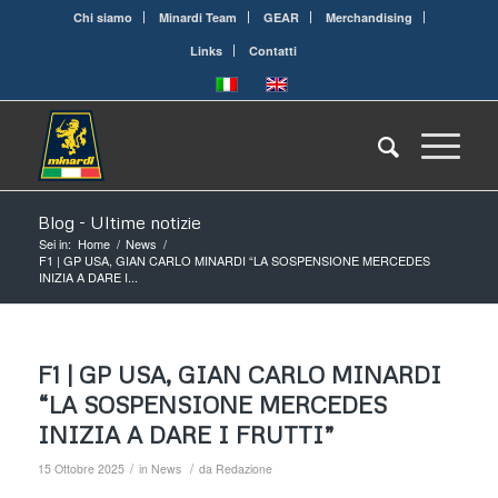
Chi siamo
Minardi Team
GEAR
Merchandising
Links
Contatti
Blog - Ultime notizie
Sei in:
Home
/
News
/
F1 | GP USA, GIAN CARLO MINARDI “LA SOSPENSIONE MERCEDES
INIZIA A DARE I...
F1 | GP USA, GIAN CARLO MINARDI
“LA SOSPENSIONE MERCEDES
INIZIA A DARE I FRUTTI”
/
/
15 Ottobre 2025
in
News
da
Redazione