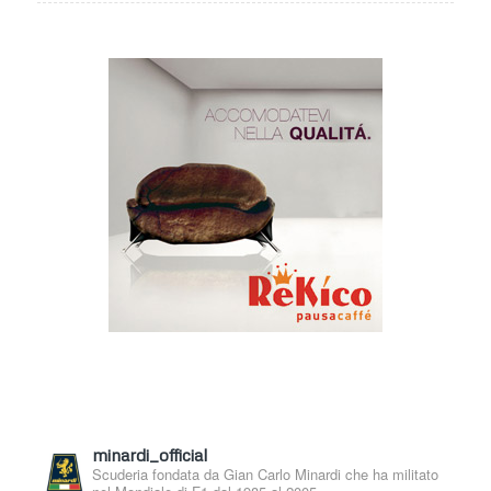
minardi_official
Scuderia fondata da Gian Carlo Minardi che ha militato