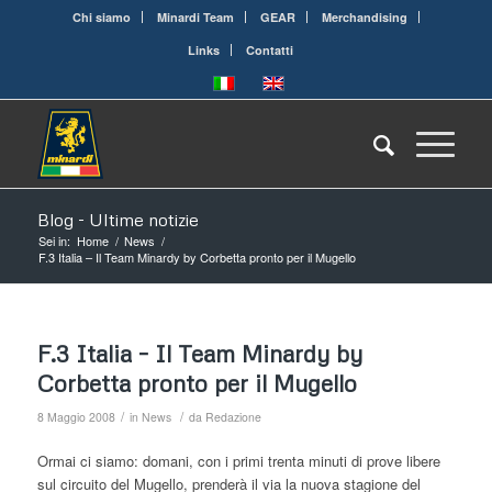
Chi siamo
Minardi Team
GEAR
Merchandising
Links
Contatti
Blog - Ultime notizie
Sei in:
Home
/
News
/
F.3 Italia – Il Team Minardy by Corbetta pronto per il Mugello
F.3 Italia – Il Team Minardy by
Corbetta pronto per il Mugello
/
/
8 Maggio 2008
in
News
da
Redazione
Ormai ci siamo: domani, con i primi trenta minuti di prove libere
sul circuito del Mugello, prenderà il via la nuova stagione del