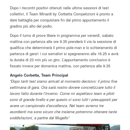
Dopo i riscontri positivi ottenuti nelle ultime sessioni di test
collettivi, il Team Minardi by Corbetta Competizioni è pronto a
dare battaglia per conquistare fin dal primo appuntamento il
gradino più alto del podio.
Dopo il turno di prove libere in programma per venerdì, sabato
mattina con partenza alle ore 9.35 prenderà il via la sessione di
qualifica che determinerà il primo pole-man e lo schieramento di
partenza di gara1 i cui semafori si spegneranno alle 16.25 e avrà
la durata di 23 min più un giro. L’appuntamento conclusivo è
fissato invece per domenica mattina, con partenza alle 9.35
Angelo Corbetta, Team Principal
“Dopo tanti test siamo arrivati al momento decisivo: il primo fine
settimana di gara. Ora sarà nostro dovere concretizzare tutto il
lavoro fatto durante l’inverno. Come mi aspettavo team e piloti
sono di grande livello e per questo ci sono tutti i presupposti per
avere un campionato d’eccellenza. Nel team avremo tre
esordienti ma sono sicuro che insieme potremmo ottenere tante
soddisfazioni, a partire dal Mugello”