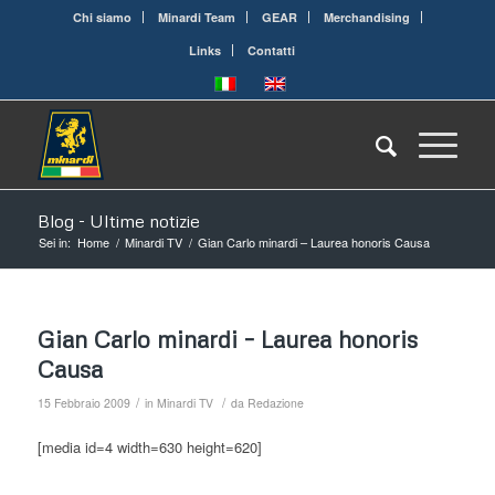
Chi siamo
Minardi Team
GEAR
Merchandising
Links
Contatti
Blog - Ultime notizie
Sei in:
Home
/
Minardi TV
/
Gian Carlo minardi – Laurea honoris Causa
Gian Carlo minardi – Laurea honoris
Causa
/
/
15 Febbraio 2009
in
Minardi TV
da
Redazione
[media id=4 width=630 height=620]