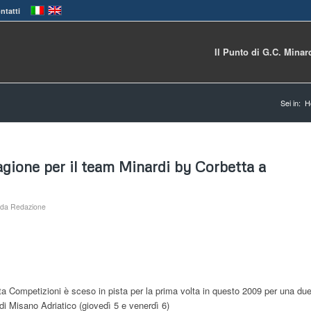
ntatti
Il Punto di G.C. Minar
Sei in:
H
agione per il team Minardi by Corbetta a
da
Redazione
ta Competizioni è sceso in pista per la prima volta in questo 2009 per una du
o di Misano Adriatico (giovedì 5 e venerdì 6)