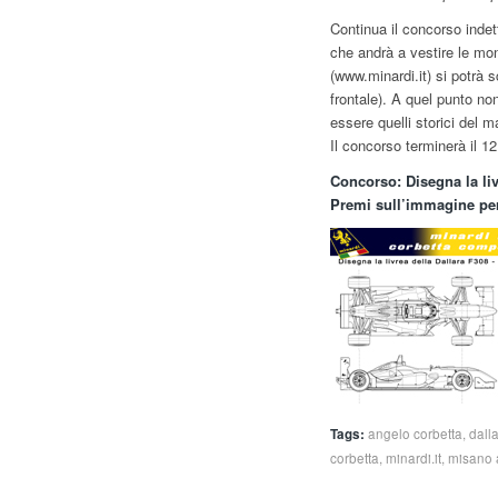
Continua il concorso indet
che andrà a vestire le mon
(www.minardi.it) si potrà s
frontale). A quel punto non
essere quelli storici del m
Il concorso terminerà il 12
Concorso: Disegna la li
Premi sull’immagine per s
Tags:
angelo corbetta
,
dall
corbetta
,
minardi.it
,
misano a