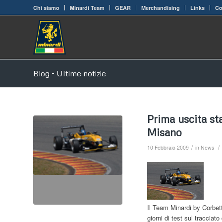
Chi siamo
Minardi Team
GEAR
Merchandising
Links
Co
Blog - Ultime notizie
Prima uscita st
Misano
/
/
10 Febbraio 2009
in
News
Il Team Minardi by Corbet
giorni di test sul tracciat