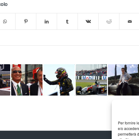
colo
Per fornire 
e/o accedere
permetterà d