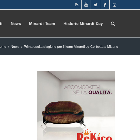
di
News
Minardi Team
Historic Minardi Day
ome
/
News
/
Prima uscita stagione per il team Minardi by Corbetta a Misano
e