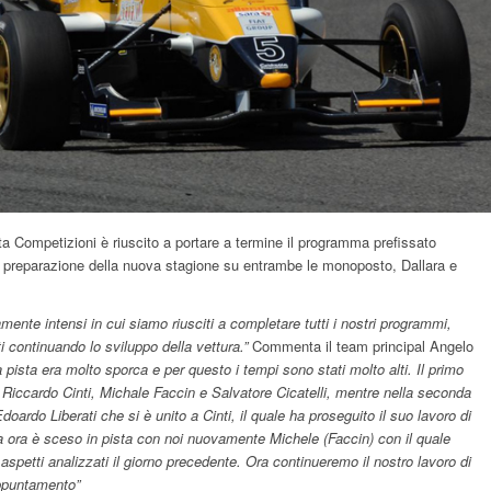
a Competizioni è riuscito a portare a termine il programma prefissato
n preparazione della nuova stagione su entrambe le monoposto, Dallara e
mente intensi in cui siamo riusciti a completare tutti i nostri programmi,
 continuando lo sviluppo della vettura.”
Commenta il team principal Angelo
a pista era molto sporca e per questo i tempi sono stati molto alti. Il primo
 Riccardo Cinti, Michale Faccin e Salvatore Cicatelli, mentre nella seconda
oardo Liberati che si è unito a Cinti, il quale ha proseguito il suo lavoro di
a ora è sceso in pista con noi nuovamente Michele (Faccin) con il quale
aspetti analizzati il giorno precedente. Ora continueremo il nostro lavoro di
ppuntamento”