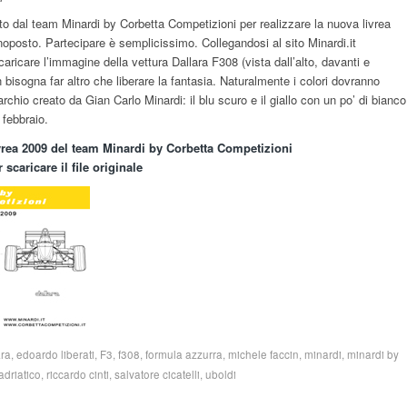
to dal team Minardi by Corbetta Competizioni per realizzare la nuova livrea
oposto. Partecipare è semplicissimo. Collegandosi al sito Minardi.it
caricare l’immagine della vettura Dallara F308 (vista dall’alto, davanti e
 bisogna far altro che liberare la fantasia. Naturalmente i colori dovranno
archio creato da Gian Carlo Minardi: il blu scuro e il giallo con un po’ di bianco
 febbraio.
vrea 2009 del team Minardi by Corbetta Competizioni
caricare il file originale
ara
,
edoardo liberati
,
F3
,
f308
,
formula azzurra
,
michele faccin
,
minardi
,
minardi by
driatico
,
riccardo cinti
,
salvatore cicatelli
,
uboldi