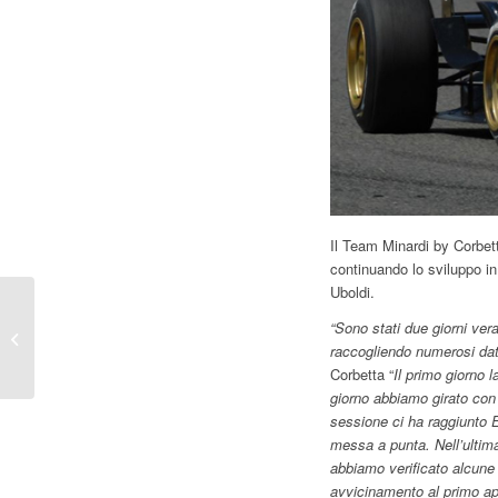
Il Team Minardi by Corbett
continuando lo sviluppo i
Uboldi.
Gian Carlo Minardi tra
“Sono stati due giorni vera
F3 Italia e Formula 1
raccogliendo numerosi dati
Corbetta “
Il primo giorno l
giorno abbiamo girato con
sessione ci ha raggiunto Ed
messa a punta. Nell’ultim
abbiamo verificato alcune 
avvicinamento al primo a