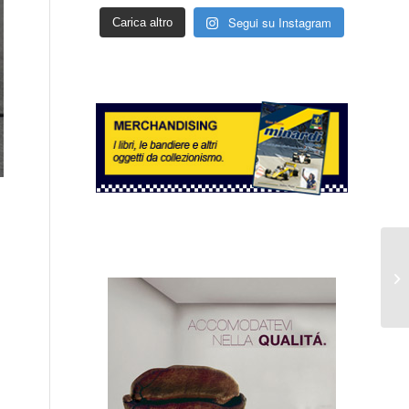
Segui su Instagram
Carica altro
Gi
Ca