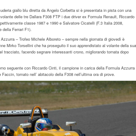
uderia giallo blu diretta da Angelo Corbetta si è presentata in pista con una
 volante delle tre Dallara F308 FTP i due driver ex Formula Renault, Riccardo
spettivamente classe 1987 e 1990 e Salvatore Cicatelli (F.3 Italia 2008,
e della Ferrari F1).
Azzurra – Trofeo Michele Alboreto – sempre nella giornata di giovedì è
enne Mirko Torsellini che ha proseguito il suo apprendistato al volante della su
el tracciato, facendo segnare interessanti crono, migliorando tornata dopo
giorno seguente con Riccardo Cinti, il campione in carica della Formula Azzurra
Faccin, tornato nell’ abitacolo della F308 nell’ultima ora di prove.