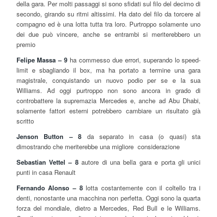
della gara. Per molti passaggi si sono sfidati sul filo del decimo di
secondo, girando su ritmi altissimi. Ha dato del filo da torcere al
compagno ed è una lotta tutta tra loro. Purtroppo solamente uno
dei due può vincere, anche se entrambi si meriterebbero un
premio
Felipe Massa – 9
ha commesso due errori, superando lo speed-
limit e sbagliando il box, ma ha portato a termine una gara
magistrale, conquistando un nuovo podio per se e la sua
Williams. Ad oggi purtroppo non sono ancora in grado di
controbattere la supremazia Mercedes e, anche ad Abu Dhabi,
solamente fattori esterni potrebbero cambiare un risultato già
scritto
Jenson Button – 8
da separato in casa (o quasi) sta
dimostrando che meriterebbe una migliore considerazione
Sebastian Vettel – 8
autore di una bella gara e porta gli unici
punti in casa Renault
Fernando Alonso – 8
lotta costantemente con il coltello tra i
denti, nonostante una macchina non perfetta. Oggi sono la quarta
forza del mondiale, dietro a Mercedes, Red Bull e le Williams.