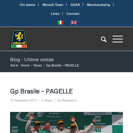
Chi siamo
Minardi Team
GEAR
Merchandising
Links
Contatti
Blog - Ultime notizie
Sei in:
Home
/
News
/
Gp Brasile – PAGELLE
Gp Brasile – PAGELLE
/
/
10 Novembre 2014
in
News
da
Redazione