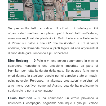
Sempre molto bello e valido il circuito di Interlagos. Gli
organizzatori meritano un plauso per i lavori fatti sull’asfalto,
avendone migliorato le prestazioni . Molto bello anche l’intervento
di Piquet sul palco a fine GP, che ha riportato la F.1 ai tempi
addietro, con domande rivolte ai piloti legate ad altri argomenti al
di fuori della gara, rendendola più scherzosa.
Nico Rosberg – 10
Pole e vittoria senza commettere la minima
sbavatura, nonostante una pressione importate da parte di
Hamilton per tutta la durata della gara. Se avesse fatto meno
errori durante la stagione, questo per lui sarebbe stato un mach-
point notevole. Purtroppo, ha alternato prestazioni magistrali ad
altre meno positive, come ad Austin, quando ha praticamente
spalancato la porta al compagno
Lewis Hamilton – 9
ha commesso un errore provando a
riprendere il compagno, segnando comunque il giro più veloce