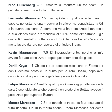
Nico Hulkenberg – 8
Dimostra di meritare un top team. Ha
guidato la sua Force India molto bene.
Fernando Alonso – 7.5
Ineccepibile in qualifica e in gara. Il
sabato, nonostante una macchina inferiore, ha conquistato la Q3
e la quarta posizione. Ancora una volta ha ottimizzato il materiale
a sua disposizione sfruttandolo al 100% come dimostrano i giri
costanti inanellati in tutte le condizioni. In casa Ferrari c’è ancora
molto lavoro da fare per sperare di chiudere il gap.
Kevin Magnussen – 7.5
Di incoraggiamento, perché a mio
avviso è stato penalizzato troppo pesantemente dai giudici.
Daniil Kvyat – 7
Chiude il suo secondo week end in Formula 1
con il decimo posto e un punto per la Toro Rosso, dopo aver
conquistato due punti nella gara inaugurale in Australia.
Felipe Massa – 7
Sentire quel tipo di messaggio alla seconda
gara è sconsiderato anche perché non credo che Bottas avesse il
potenziale per superare Button.
Motore Mercedes – 10
Sette macchine in top 10 è un risultato di
tutto rispetto. Un 10 lo merita anche il team Mercedes per come