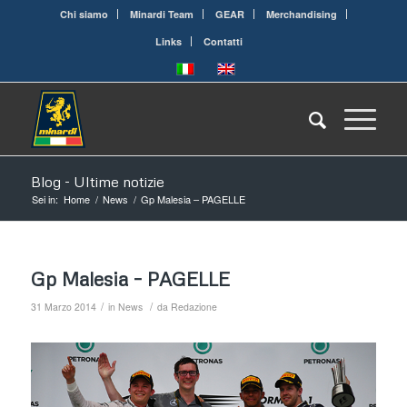
Chi siamo
Minardi Team
GEAR
Merchandising
Links
Contatti
Blog - Ultime notizie
Sei in:
Home
/
News
/
Gp Malesia – PAGELLE
Gp Malesia – PAGELLE
/
/
31 Marzo 2014
in
News
da
Redazione