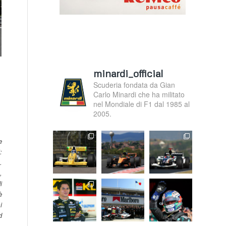
minardi_official
Scuderia fondata da Gian
Carlo Minardi che ha militato
nel Mondiale di F1 dal 1985 al
2005.
e
:
.
,
i
è
i
d