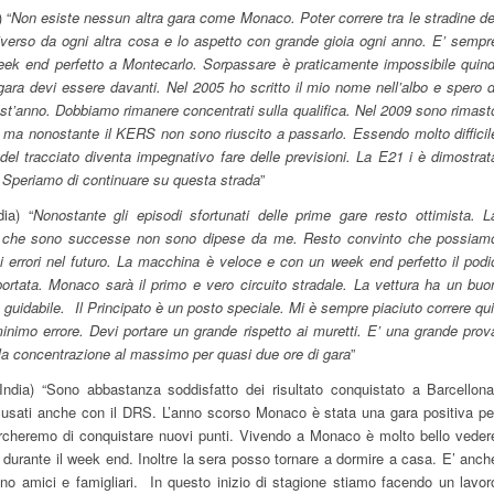
 “
Non esiste nessun altra gara come Monaco. Poter correre tra le stradine de
verso da ogni altra cosa e lo aspetto con grande gioia ogni anno. E’ sempr
week end perfetto a Montecarlo. Sorpassare è praticamente impossibile quind
gara devi essere davanti. Nel 2005 ho scritto il mio nome nell’albo e spero d
est’anno. Dobbiamo rimanere concentrati sulla qualifica. Nel 2009 sono rimast
 ma nonostante il KERS non sono riuscito a passarlo. Essendo molto difficil
e del tracciato diventa impegnativo fare delle previsioni. La E21 i è dimostrat
. Speriamo di continuare su questa strada
”
ia) “
Nonostante gli episodi sfortunati delle prime gare resto ottimista. L
e che sono successe non sono dipese da me. Resto convinto che possiam
ti errori nel futuro. La macchina è veloce e con un week end perfetto il podi
portata. Monaco sarà il primo e vero circuito stradale. La vettura ha un buo
n guidabile. Il Principato è un posto speciale. Mi è sempre piaciuto correre qui
minimo errore. Devi portare un grande rispetto ai muretti. E’ una grande prov
a concentrazione al massimo per quasi due ore di gara
”
ndia) “Sono abbastanza soddisfatto dei risultato conquistato a Barcellona
cusati anche con il DRS. L’anno scorso Monaco è stata una gara positiva pe
cheremo di conquistare nuovi punti. Vivendo a Monaco è molto bello veder
 durante il week end. Inoltre la sera posso tornare a dormire a casa. E’ anch
ino amici e famigliari. In questo inizio di stagione stiamo facendo un lavor