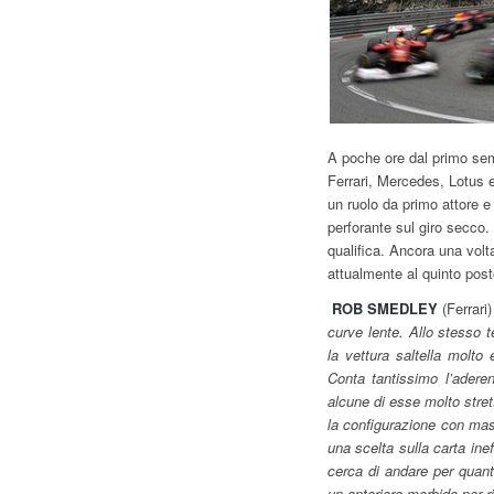
A poche ore dal primo sem
Ferrari, Mercedes, Lotus e
un ruolo da primo attore e
perforante sul giro secco.
qualifica. Ancora una volta
attualmente al quinto pos
ROB SMEDLEY
(Ferrari)
curve lente. Allo stesso t
la vettura saltella molto
Conta tantissimo l’adere
alcune di esse molto stret
la configurazione con mas
una scelta sulla carta inef
cerca di andare per quant
un anteriore morbido per ri