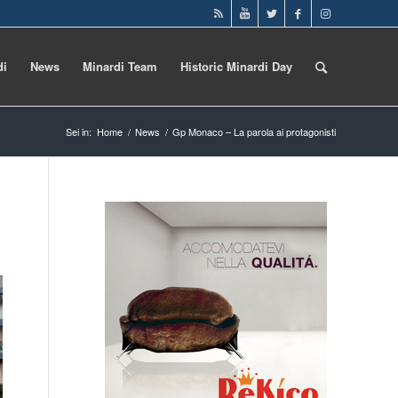
di
News
Minardi Team
Historic Minardi Day
Sei in:
Home
/
News
/
Gp Monaco – La parola ai protagonisti