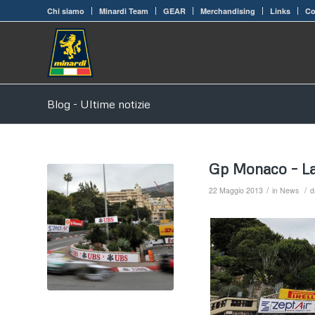
Chi siamo
Minardi Team
GEAR
Merchandising
Links
Co
Blog - Ultime notizie
Gp Monaco – La 
/
/
22 Maggio 2013
in
News