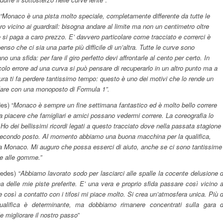
“Monaco è una pista molto speciale, completamente differente da tutte le
o vicino ai guardrail: bisogna andare al limite ma non un centimetro oltre
re si paga a caro prezzo. E’ davvero particolare come tracciato e correrci è
so che ci sia una parte più difficile di un’altra. Tutte le curve sono
 una sfida: per fare il giro perfetto devi affrontarle al cento per certo. In
ccolo errore ad una curva si può pensare di recuperarlo in un altro punto ma a
a ti fa perdere tantissimo tempo: questo è uno dei motivi che lo rende un
 fare con una monoposto di Formula 1”.
es) “
Monaco è sempre un fine settimana fantastico ed è molto bello correre
 fa piacere che famigliari e amici possano vedermi correre. La coreografia lo
. Ho dei bellissimi ricordi legati a questo tracciato dove nella passata stagione
 secondo posto. Al momento abbiamo una buona macchina per la qualifica,
a Monaco. Mi auguro che possa esserci di aiuto, anche se ci sono tantissime
te alle gomme.”
edes) “
Abbiamo lavorato sodo per lasciarci alle spalle la cocente delusione d
delle mie piste preferite. E’ una vera e proprio sfida passare così vicino a
re così a contatto con i tifosi mi piace molto. Si crea un’atmosfera unica. Più d
qualifica è determinante, ma dobbiamo rimanere concentrati sulla gara d
 migliorare il nostro passo
”