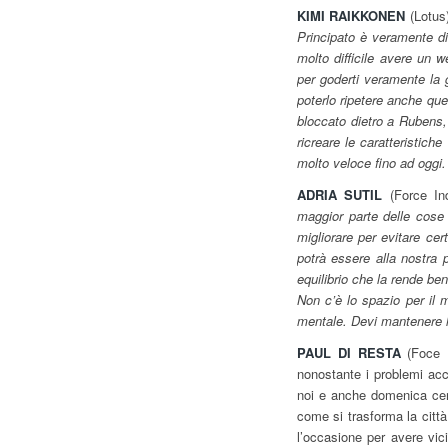
KIMI RAIKKONEN
(Lotus)
Principato è veramente di
molto difficile avere un 
per goderti veramente la 
poterlo ripetere anche qu
bloccato dietro a Rubens,
ricreare le caratteristich
molto veloce fino ad oggi
ADRIA SUTIL
(Force Ind
maggior parte delle cos
migliorare per evitare cer
potrà essere alla nostra 
equilibrio che la rende be
Non c’è lo spazio per il 
mentale. Devi mantenere l
PAUL DI RESTA
(Foce I
nonostante i problemi ac
noi e anche domenica cer
come si trasforma la città
l’occasione per avere vic