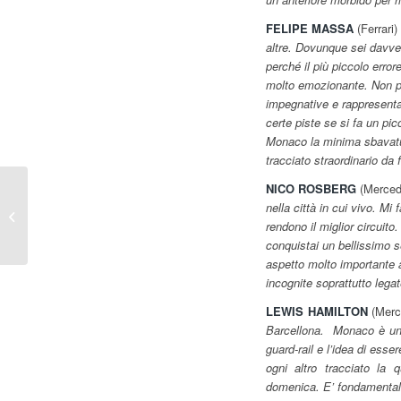
FELIPE MASSA
(Ferrari)
altre. Dovunque sei davver
perché il più piccolo erro
molto emozionante. Non pen
impegnative e rappresentano
certe piste se si fa un pi
Monaco la minima sbavatur
tracciato straordinario da
NICO ROSBERG
(Merced
A Indianapolis anche un
nella città in cui vivo. Mi
po’ di Minardi
rendono il miglior circuito
conquistai un bellissimo
aspetto molto importante 
incognite soprattutto lega
LEWIS HAMILTON
(Merc
Barcellona. Monaco è una 
guard-rail e l’idea di esse
ogni altro tracciato la 
domenica. E’ fondamentale