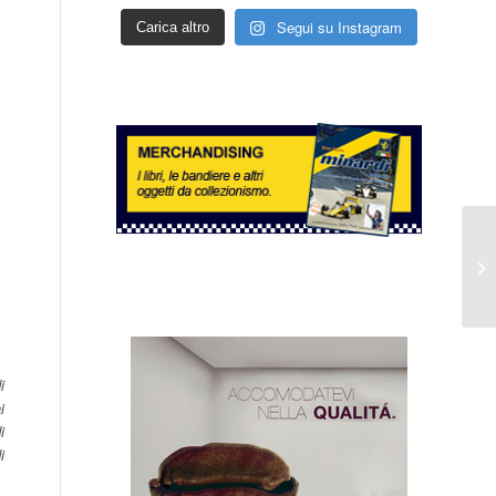
Segui su Instagram
Carica altro
i
i
i
i