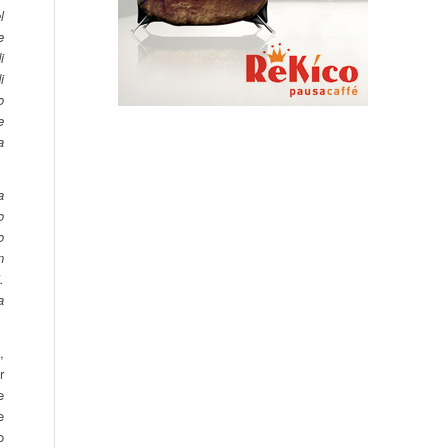
l
e
i
i
o
e
a
a
o
o
n
.
a
,
r
e
e
o