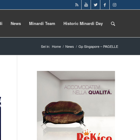
di
News
Minardi Team
Historic Minardi Day
Sei in:
Home
/
News
/
Gp Singapore – PAGELLE