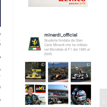
minardi_official
l
.
Scuderia fondata da Gian
i
Carlo Minardi che ha militato
nel Mondiale di F1 dal 1985 al
2005.
a
n
,
l
r