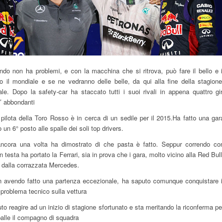
do non ha problemi, e con la macchina che si ritrova, può fare il bello e i
o il mondiale e se ne vedranno delle belle, da qui alla fine della stagione
ale. Dopo la safety-car ha staccato tutti i suoi rivali in appena quattro gir
9″ abbondanti
 pilota della Toro Rosso è in cerca di un sedile per il 2015.Ha fatto una gar
un 6° posto alle spalle dei soli top drivers.
cora una volta ha dimostrato di che pasta è fatto. Seppur correndo co
n testa ha portato la Ferrari, sia in prova che i gara, molto vicino alla Red Bull
i dalla corrazzata Mercedes.
n avendo fatto una partenza eccezionale, ha saputo comunque conquistare i
problema tecnico sulla vettura
o reagire ad un inizio di stagione sfortunato e sta meritando la riconferma pe
palle il compagno di squadra