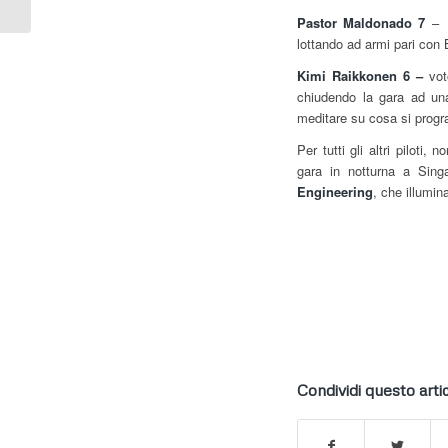
Pastor Maldonado 7
– h
lottando ad armi pari con 
Kimi Raikkonen 6 –
vo
chiudendo la gara ad una
meditare su cosa si progra
Per tutti gli altri piloti,
gara in notturna a Sing
Engineering
, che illumina
Condividi questo arti