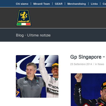
Chi siamo
Minardi Team
GEAR
Merchandising
Links
Co
Blog - Ultime notizie
Gp Singapore 
/
23 Settembre 2014
in
News