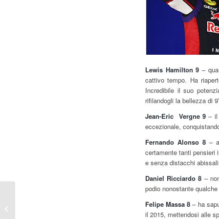
Lewis Hamilton 9
– quan
cattivo tempo. Ha riapert
Incredibile il suo potenzi
rifilandogli la bellezza di 
Jean-Eric Vergne 9
– il
eccezionale, conquistando 
Fernando Alonso 8
– an
certamente tanti pensieri i
e senza distacchi abissal
Daniel Ricciardo 8
– no
podio nonostante qualche 
Gp Singapore – IL
Felipe Massa 8
– ha saput
PUNTO
il 2015, mettendosi alle s