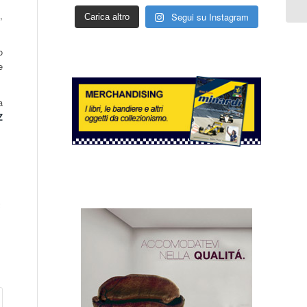
,
Segui su Instagram
Carica altro
o
e
a
Z