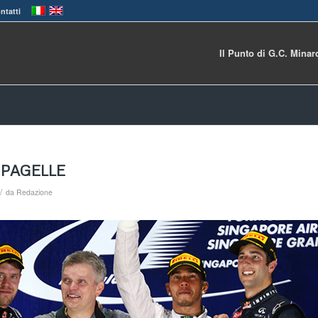
ntatti
Il Punto di G.C. Minar
– PAGELLE
/
da
Redazione