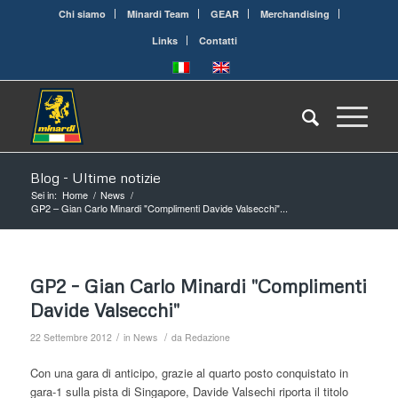
Chi siamo
Minardi Team
GEAR
Merchandising
Links
Contatti
Blog - Ultime notizie
Sei in:
Home
/
News
/
GP2 – Gian Carlo Minardi "Complimenti Davide Valsecchi"...
GP2 – Gian Carlo Minardi "Complimenti
Davide Valsecchi"
/
/
22 Settembre 2012
in
News
da
Redazione
Con una gara di anticipo, grazie al quarto posto conquistato in
gara-1 sulla pista di Singapore, Davide Valsechi riporta il titolo