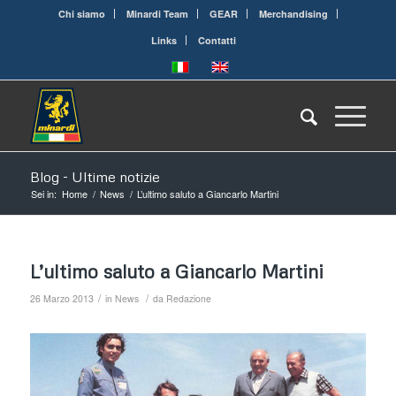
Chi siamo
Minardi Team
GEAR
Merchandising
Links
Contatti
Blog - Ultime notizie
Sei in:
Home
/
News
/
L’ultimo saluto a Giancarlo Martini
L’ultimo saluto a Giancarlo Martini
/
/
26 Marzo 2013
in
News
da
Redazione