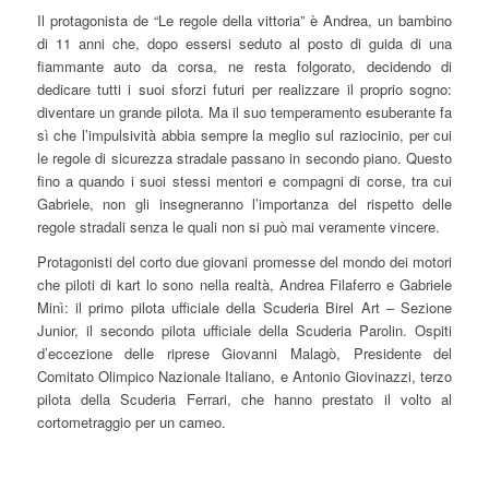
Il protagonista de “Le regole della vittoria” è Andrea, un bambino
di 11 anni che, dopo essersi seduto al posto di guida di una
fiammante auto da corsa, ne resta folgorato, decidendo di
dedicare tutti i suoi sforzi futuri per realizzare il proprio sogno:
diventare un grande pilota. Ma il suo temperamento esuberante fa
sì che l’impulsività abbia sempre la meglio sul raziocinio, per cui
le regole di sicurezza stradale passano in secondo piano. Questo
fino a quando i suoi stessi mentori e compagni di corse, tra cui
Gabriele, non gli insegneranno l’importanza del rispetto delle
regole stradali senza le quali non si può mai veramente vincere.
Protagonisti del corto due giovani promesse del mondo dei motori
che piloti di kart lo sono nella realtà, Andrea Filaferro e Gabriele
Minì: il primo pilota ufficiale della Scuderia Birel Art – Sezione
Junior, il secondo pilota ufficiale della Scuderia Parolin. Ospiti
d’eccezione delle riprese Giovanni Malagò, Presidente del
Comitato Olimpico Nazionale Italiano, e Antonio Giovinazzi, terzo
pilota della Scuderia Ferrari, che hanno prestato il volto al
cortometraggio per un cameo.