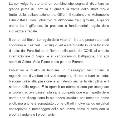
La coinvolgente storia di un bambino che sogna di diventare un
grande pilota di Formula 1: questa la trama dello short movie
frutto della collaborazione tra Giffoni Experience e Automobile
Club d’Italia, con l’obiettivo di diffondere tra i giovani, e quindi
anche tra i giffoners, le preziose e fondamentali regole della
sicurezza stradale.
Il corto, dal titolo “Le regole della vittoria”, è stato presentato fuori
concorso al Festival il 26 luglio, ed è stato girato in varie location
d’Italia: dal Foro Italico di Roma, nella sede del CONI, al circuito
internazionale di Napoli e al kartodromo di Battipaglia, fino agli
spazi di Giffoni Valle Piana e alla pista di Fiorano.
L’obiettivo è quello di lanciare un messaggio ben chiaro ai
ragazzi: per diventare dei veri campioni, dentro e fuori la pista,
bisogna unire alla passione e al talento anche la disciplina e il
rispetto delle regole. E lo sport è un ottimo alleato per insegnare
ai giovani ad avvicinarsi alla sana competizione e al rispetto delle
norme che disciplinano la sicurezza stradale per crescere come
piloti, ma anche e soprattutto come cittadini, diventando guidatori
consapevoli e messaggeri della sicurezza prima di tutto con la
propria famiglia e i propri amici.