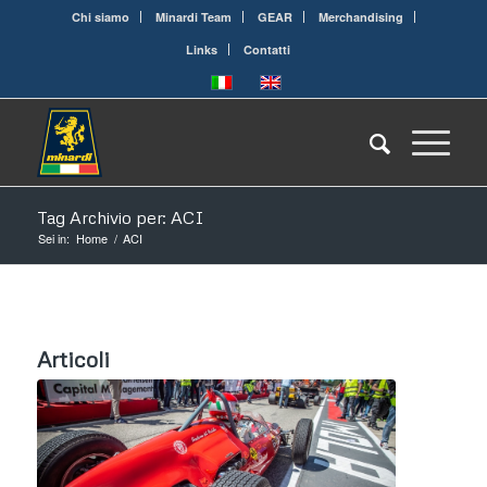
Chi siamo
Minardi Team
GEAR
Merchandising
Links
Contatti
Tag Archivio per: ACI
Sei in:
Home
/
ACI
Articoli