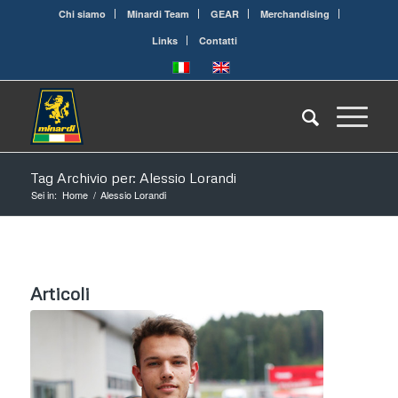
Chi siamo
Minardi Team
GEAR
Merchandising
Links
Contatti
Tag Archivio per: Alessio Lorandi
Sei in:
Home
/
Alessio Lorandi
Articoli