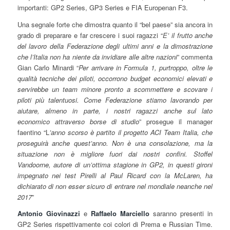
importanti: GP2 Series, GP3 Series e FIA Europenan F3.
Una segnale forte che dimostra quanto il “bel paese” sia ancora in
grado di preparare e far crescere i suoi ragazzi “
E’ il frutto anche
del lavoro della Federazione degli ultimi anni e la dimostrazione
che l’Italia non ha niente da invidiare alle altre nazioni
” commenta
Gian Carlo Minardi “
Per arrivare in Formula 1, purtroppo, oltre le
qualità tecniche dei piloti, occorrono budget economici elevati e
servirebbe un team minore pronto a scommettere e scovare i
piloti più talentuosi. Come Federazione stiamo lavorando per
aiutare, almeno in parte, i nostri ragazzi anche sul lato
economico attraverso borse di studio
” prosegue il manager
faentino “L
’anno scorso è partito il progetto ACI Team Italia, che
proseguirà anche quest’anno. Non è una consolazione, ma la
situazione non è migliore fuori dai nostri confini. Stoffel
Vandoorne, autore di un’ottima stagione in GP2, in questi gironi
impegnato nei test Pirelli al Paul Ricard con la McLaren, ha
dichiarato di non esser sicuro di entrare nel mondiale neanche nel
2017
”
Antonio Giovinazzi
e
Raffaelo Marciello
saranno presenti in
GP2 Series rispettivamente coi colori di Prema e Russian Time.