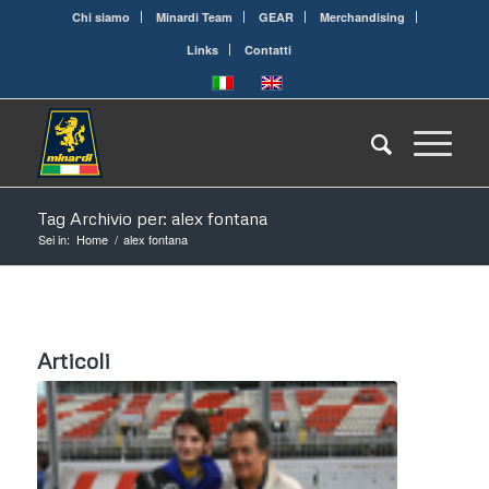
Chi siamo
Minardi Team
GEAR
Merchandising
Links
Contatti
Tag Archivio per: alex fontana
Sei in:
Home
/
alex fontana
Articoli