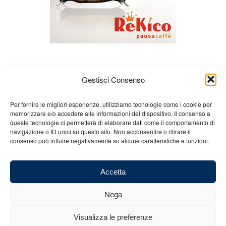
Gestisci Consenso
Per fornire le migliori esperienze, utilizziamo tecnologie come i cookie per
memorizzare e/o accedere alle informazioni del dispositivo. Il consenso a
queste tecnologie ci permetterà di elaborare dati come il comportamento di
Chi siamo
Gian Carlo Minardi
Gear
navigazione o ID unici su questo sito. Non acconsentire o ritirare il
consenso può influire negativamente su alcune caratteristiche e funzioni.
Merchandising
Partners
Contatti
Accetta
Nega
© 2025 Copyright - Minardi.it - Powered by
Internet ONE
- C.F. e P.IVA:
Visualizza le preferenze
03101011207 - REA: BO 491926 (sede legale) - REA: RA 199431 (sede