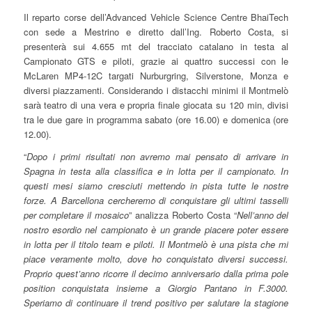
Il reparto corse dell’Advanced Vehicle Science Centre BhaiTech
con sede a Mestrino e diretto dall’Ing. Roberto Costa, si
presenterà sui 4.655 mt del tracciato catalano in testa al
Campionato GTS e piloti, grazie ai quattro successi con le
McLaren MP4-12C targati Nurburgring, Silverstone, Monza e
diversi piazzamenti. Considerando i distacchi minimi il Montmelò
sarà teatro di una vera e propria finale giocata su 120 min, divisi
tra le due gare in programma sabato (ore 16.00) e domenica (ore
12.00).
“
Dopo i primi risultati non avremo mai pensato di arrivare in
Spagna in testa alla classifica e in lotta per il campionato. In
questi mesi siamo cresciuti mettendo in pista tutte le nostre
forze. A Barcellona cercheremo di conquistare gli ultimi tasselli
per completare il mosaico
” analizza Roberto Costa “
Nell’anno del
nostro esordio nel campionato è un grande piacere poter essere
in lotta per il titolo team e piloti. Il Montmelò è una pista che mi
piace veramente molto, dove ho conquistato diversi successi.
Proprio quest’anno ricorre il decimo anniversario dalla prima pole
position conquistata insieme a Giorgio Pantano in F.3000.
Speriamo di continuare il trend positivo per salutare la stagione