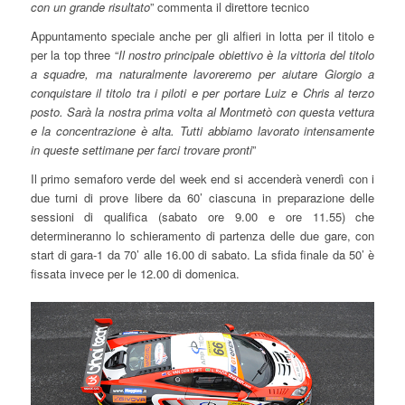
con un grande risultato
” commenta il direttore tecnico
Appuntamento speciale anche per gli alfieri in lotta per il titolo e
per la top three “
Il nostro principale obiettivo è la vittoria del titolo
a squadre, ma naturalmente lavoreremo per aiutare Giorgio a
conquistare il titolo tra i piloti e per portare Luiz e Chris al terzo
posto.
Sarà la nostra prima volta al Montmetò con questa vettura
e la concentrazione è alta. Tutti abbiamo lavorato intensamente
in queste settimane per farci trovare pronti
”
Il primo semaforo verde del week end si accenderà venerdì con i
due turni di prove libere da 60’ ciascuna in preparazione delle
sessioni di qualifica (sabato ore 9.00 e ore 11.55) che
determineranno lo schieramento di partenza delle due gare, con
start di gara-1 da 70’ alle 16.00 di sabato. La sfida finale da 50’ è
fissata invece per le 12.00 di domenica.