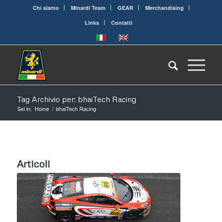
Chi siamo
Minardi Team
GEAR
Merchandising
Links
Contatti
Tag Archivio per: bhaiTech Racing
Sei in:
Home
/
bhaiTech Racing
Articoli