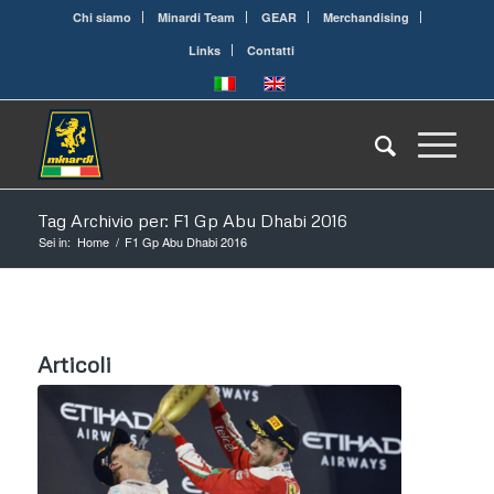
Chi siamo
Minardi Team
GEAR
Merchandising
Links
Contatti
Tag Archivio per: F1 Gp Abu Dhabi 2016
Sei in:
Home
/
F1 Gp Abu Dhabi 2016
Articoli