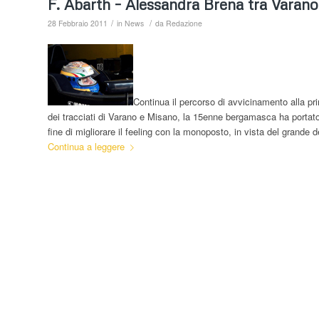
F. Abarth – Alessandra Brena tra Varan
/
/
28 Febbraio 2011
in
News
da
Redazione
Continua il percorso di avvicinamento alla p
dei tracciati di Varano e Misano, la 15enne bergamasca ha portato 
fine di migliorare il feeling con la monoposto, in vista del grande 
Continua a leggere