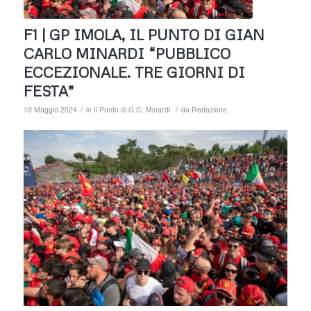
F1 | GP IMOLA, IL PUNTO DI GIAN
CARLO MINARDI “PUBBLICO
ECCEZIONALE. TRE GIORNI DI
FESTA”
/
/
19 Maggio 2024
in
Il Punto di G.C. Minardi
da
Redazione