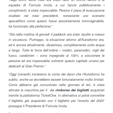
squadra di Formula Imola, a cui faccio pubblicamente i
complimenti, è stata impeccabile. Persino il piano di evacuazione
studiato nei mesi precedenti, nonostante uno scenario
apocalittico come questo fosse assolutamente inimmaginabile,
ha funzionato alla perfezione
.”
“
Già nella mattina di giovedì il paddock era stato ripulito e messo
in sicurezza. Purtroppo, la situazione attorno all’Autodromo era,
ed è ancora attualmente, disastrosa, completamente sotto acqua
e fango. Tutte le forze dell’ordine
– medici, paramedici, vigili del
fuoco, carabinieri –
sono impegnate al 100% a soccorrere le
persone ed era impensabile sottrarre questo capitale umano per
dedicarli al Gran Premio.
”
“
Oggi
(venerdì)
inizieremo la conta dei danni che l’Autodromo ha
subito, anche se dovrebbero essere fortunatamente molto limitati.
Come abbiamo già comunicato nella giornata di ieri, è stata
attivata la macchina per il dei
rimborso dei biglietti
acquistati
tramite la piattaforma TicketOne. In alternativa si potrà convertire
il biglietto già acquistato con il biglietto per l’evento del 2024
”
prosegue il Presidente di Formula Imola.