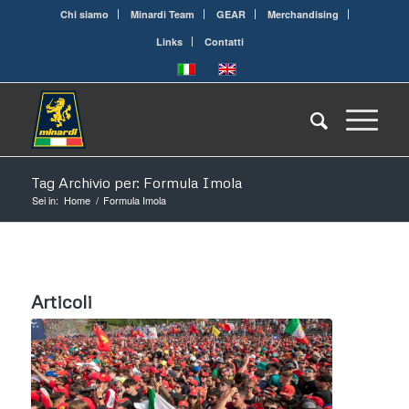
Chi siamo
Minardi Team
GEAR
Merchandising
Links
Contatti
Tag Archivio per: Formula Imola
Sei in:
Home
/
Formula Imola
Articoli