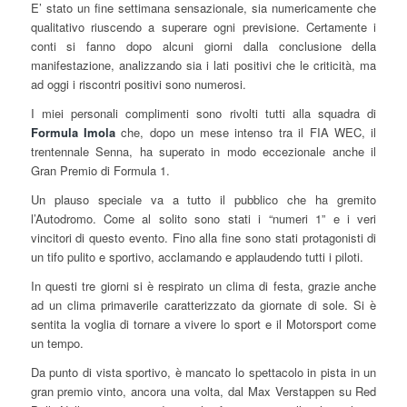
E’ stato un fine settimana sensazionale, sia numericamente che
qualitativo riuscendo a superare ogni previsione. Certamente i
conti si fanno dopo alcuni giorni dalla conclusione della
manifestazione, analizzando sia i lati positivi che le criticità, ma
ad oggi i riscontri positivi sono numerosi.
I miei personali complimenti sono rivolti tutti alla squadra di
Formula Imola
che, dopo un mese intenso tra il FIA WEC, il
trentennale Senna, ha superato in modo eccezionale anche il
Gran Premio di Formula 1.
Un plauso speciale va a tutto il pubblico che ha gremito
l’Autodromo. Come al solito sono stati i “numeri 1” e i veri
vincitori di questo evento. Fino alla fine sono stati protagonisti di
un tifo pulito e sportivo, acclamando e applaudendo tutti i piloti.
In questi tre giorni si è respirato un clima di festa, grazie anche
ad un clima primaverile caratterizzato da giornate di sole. Si è
sentita la voglia di tornare a vivere lo sport e il Motorsport come
un tempo.
Da punto di vista sportivo, è mancato lo spettacolo in pista in un
gran premio vinto, ancora una volta, dal Max Verstappen su Red