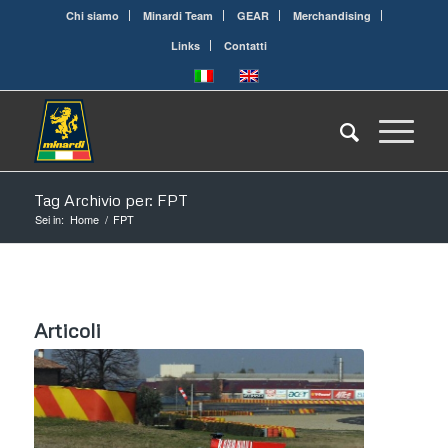
Chi siamo
Minardi Team
GEAR
Merchandising
Links
Contatti
Tag Archivio per: FPT
Sei in:
Home
/
FPT
Articoli