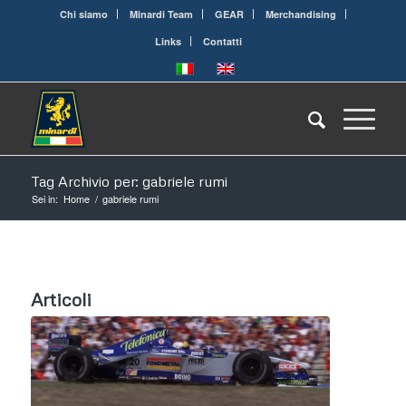
Chi siamo
Minardi Team
GEAR
Merchandising
Links
Contatti
Tag Archivio per: gabriele rumi
Sei in:
Home
/
gabriele rumi
Articoli