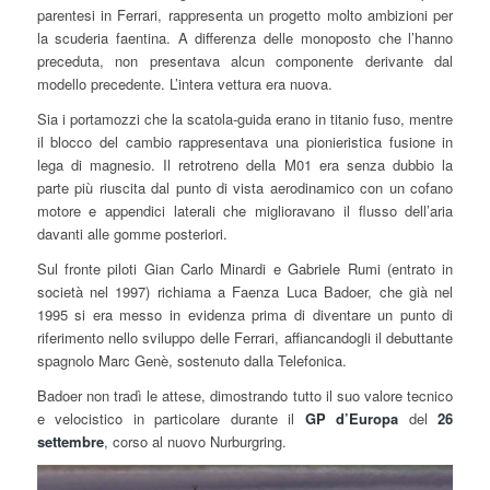
parentesi in Ferrari, rappresenta un progetto molto ambizioni per
la scuderia faentina. A differenza delle monoposto che l’hanno
preceduta, non presentava alcun componente derivante dal
modello precedente. L’intera vettura era nuova.
Sia i portamozzi che la scatola-guida erano in titanio fuso, mentre
il blocco del cambio rappresentava una pionieristica fusione in
lega di magnesio. Il retrotreno della M01 era senza dubbio la
parte più riuscita dal punto di vista aerodinamico con un cofano
motore e appendici laterali che miglioravano il flusso dell’aria
davanti alle gomme posteriori.
Sul fronte piloti Gian Carlo Minardi e Gabriele Rumi (entrato in
società nel 1997) richiama a Faenza Luca Badoer, che già nel
1995 si era messo in evidenza prima di diventare un punto di
riferimento nello sviluppo delle Ferrari, affiancandogli il debuttante
spagnolo Marc Genè, sostenuto dalla Telefonica.
Badoer non tradì le attese, dimostrando tutto il suo valore tecnico
e velocistico in particolare durante il
GP d’Europa
del
26
settembre
, corso al nuovo Nurburgring.