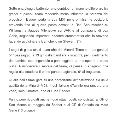
Sotto una pioggia battente, che contribuì a limare le differenze fra
grandi e piccoli team rendendo meno influente la potenza dei
propulsori, Badoer porta la sua M01 nelle primissime posizioni,
arrivando fino al quarto posto davanti a Ralf Schumacher su
Williams, a Jaques Vileneuve su BAR e al compagno di box
Genè, segnando importanti riscontri cronometrici che lo stavano
facendo avvicinare a Barrichello su Stewart (3°).
I sogni di gloria sia di Luca che del Minardi Team si infrangono al
54° passaggio, a 13 giri dalla bandiera a scacchi, per il cedimento
del cambio, costringendolo a parcheggiare la monoposto a bordo
pista. A risollevare il morale del team, ci pensa lo spagnolo che
regala alla scuderia il primo punto stagionale, 6° al traguardo.
Quella bellissima gara fu una confortante dimostrazione sia delle
qualità della Minardi M01, il cui Tallone d’Achille era (ancora una
volta) solo il motore, che di Luca Badoer.
Vanno però ricordati anche i due ottavi posti, conquistati al GP di
San Marino (2 maggio) da Badoer e al GP di Canada da Marc
Genè (13 giugno)