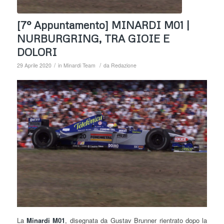
[7° Appuntamento] MINARDI M01 |
NURBURGRING, TRA GIOIE E
DOLORI
/
/
29 Aprile 2020
in
Minardi Team
da
Redazione
La
Minardi M01
, disegnata da Gustav Brunner rientrato dopo la