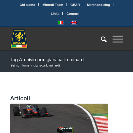
Chi siamo
Minardi Team
GEAR
Merchandising
Links
Contatti
Tag Archivio per: gianacarlo minardi
Sei in:
Home
/
gianacarlo minardi
Articoli