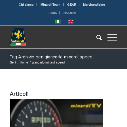
Chi siamo
Minardi Team
GEAR
Merchandising
Links
Contatti
Tag Archivio per: giancarlo minardi speed
Sei in:
Home
/
giancarlo minardi speed
Articoli