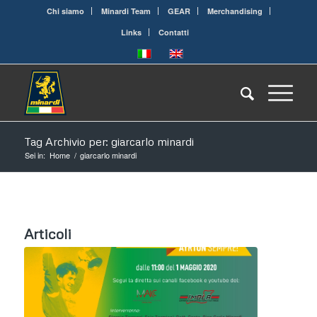
Chi siamo
Minardi Team
GEAR
Merchandising
Links
Contatti
Tag Archivio per: giarcarlo minardi
Sei in:
Home
/
giarcarlo minardi
Articoli