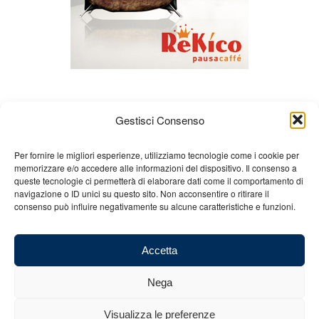
Gestisci Consenso
Per fornire le migliori esperienze, utilizziamo tecnologie come i cookie per
memorizzare e/o accedere alle informazioni del dispositivo. Il consenso a
queste tecnologie ci permetterà di elaborare dati come il comportamento di
Chi siamo
Gian Carlo Minardi
Gear
navigazione o ID unici su questo sito. Non acconsentire o ritirare il
consenso può influire negativamente su alcune caratteristiche e funzioni.
Merchandising
Partners
Contatti
Accetta
Nega
© 2025 Copyright - Minardi.it - Powered by
Internet ONE
- C.F. e P.IVA:
Visualizza le preferenze
03101011207 - REA: BO 491926 (sede legale) - REA: RA 199431 (sede